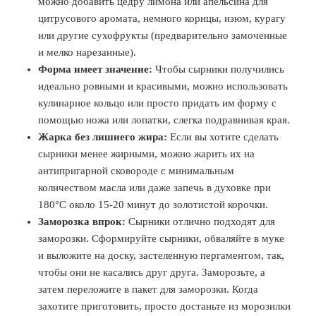
можно добавить цедру лимона или апельсина для
цитрусового аромата, немного корицы, изюм, курагу
или другие сухофрукты (предварительно замоченные
и мелко нарезанные).
Форма имеет значение:
Чтобы сырники получились
идеально ровными и красивыми, можно использовать
кулинарное кольцо или просто придать им форму с
помощью ножа или лопатки, слегка подравнивая края.
Жарка без лишнего жира:
Если вы хотите сделать
сырники менее жирными, можно жарить их на
антипригарной сковороде с минимальным
количеством масла или даже запечь в духовке при
180°C около 15-20 минут до золотистой корочки.
Заморозка впрок:
Сырники отлично подходят для
заморозки. Сформируйте сырники, обваляйте в муке
и выложите на доску, застеленную пергаментом, так,
чтобы они не касались друг друга. Заморозьте, а
затем переложите в пакет для заморозки. Когда
захотите приготовить, просто достаньте из морозилки