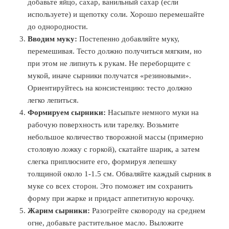
добавьте яйцо, сахар, ванильный сахар (если
используете) и щепотку соли. Хорошо перемешайте
до однородности.
Вводим муку:
Постепенно добавляйте муку,
перемешивая. Тесто должно получиться мягким, но
при этом не липнуть к рукам. Не переборщите с
мукой, иначе сырники получатся «резиновыми».
Ориентируйтесь на консистенцию: тесто должно
легко лепиться.
Формируем сырники:
Насыпьте немного муки на
рабочую поверхность или тарелку. Возьмите
небольшое количество творожной массы (примерно
столовую ложку с горкой), скатайте шарик, а затем
слегка приплюсните его, формируя лепешку
толщиной около 1-1.5 см. Обваляйте каждый сырник в
муке со всех сторон. Это поможет им сохранить
форму при жарке и придаст аппетитную корочку.
Жарим сырники:
Разогрейте сковороду на среднем
огне, добавьте растительное масло. Выложите