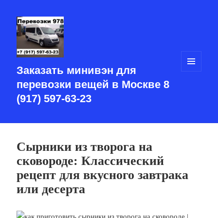
Заказать минивэн для
МЕНЮ
И
перевозки вещей в Москве 8
ВИДЖЕТЫ
(917) 597-63-23
Интересные
статьи
Сырники из творога на
обо
сковороде: Классический
всём
на
рецепт для вкусного завтрака
свете
или десерта
для
саморазвития
—