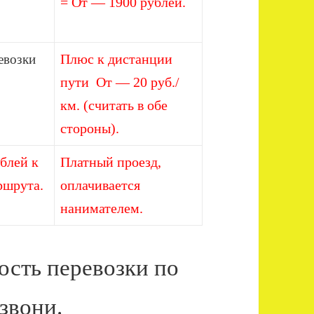
= От — 1900 рублей.
Плюс к дистанции
евозки
пути От — 20 руб./
км. (считать в обе
стороны).
блей к
Платный проезд,
ршрута.
оплачивается
нанимателем.
ость перевозки по
звони.