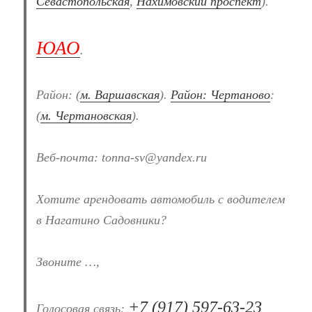
Севастопольская
,
Нахимовский проспект
).
ЮАО
.
Район: (
м. Варшавская
).
Район: Чертаново
:
(
м. Чертановская
).
Веб-почта: tonna-sv@yandex.ru
Хотите арендовать автомобиль с водителем
в Нагатино Садовники?
Звоните …,
+7 (917) 597-63-23
Голосовая связь: