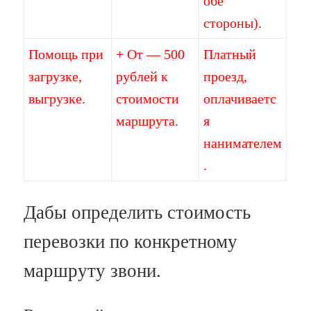
обе
стороны).
Помощь при
+ От — 500
Платный
загрузке,
рублей к
проезд,
выгрузке.
стоимости
оплачиваетс
маршрута.
я
нанимателем
.
Дабы определить стоимость
перевозки по конкретному
маршруту звони.