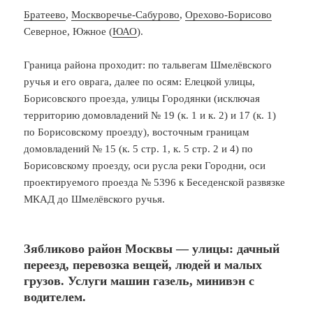
Братеево
,
Москворечье-Сабурово
,
Орехово-Борисово
Северное, Южное (
ЮАО
).
Граница района проходит: по тальвегам Шмелёвского
ручья и его оврага, далее по осям: Елецкой улицы,
Борисовского проезда, улицы Городянки (исключая
территорию домовладений № 19 (к. 1 и к. 2) и 17 (к. 1)
по Борисовскому проезду), восточным границам
домовладений № 15 (к. 5 стр. 1, к. 5 стр. 2 и 4) по
Борисовскому проезду, оси русла реки Городни, оси
проектируемого проезда № 5396 к Беседенской развязке
МКАД до Шмелёвского ручья.
Зябликово район Москвы — улицы: дачный
переезд, перевозка вещей, людей и малых
грузов. Услуги машин газель, минивэн с
водителем.