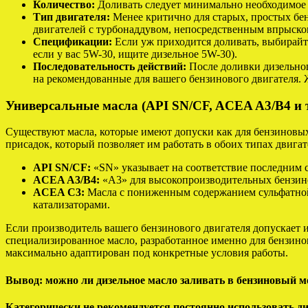
Количество:
Доливать следует минимально необходимое к
Тип двигателя:
Менее критично для старых, простых бе
двигателей с турбонаддувом, непосредственным впрыско
Спецификации:
Если уж приходится доливать, выбирайт
если у вас 5W-30, ищите дизельное 5W-30).
Последовательность действий:
После доливки дизельног
на рекомендованные для вашего бензинового двигателя. Ж
Универсальные масла (API SN/CF, ACEA A3/B4 и т
Существуют масла, которые имеют допуски как для бензиновых
присадок, который позволяет им работать в обоих типах двигат
API SN/CF:
«SN» указывает на соответствие последним с
ACEA A3/B4:
«A3» для высокопроизводительных бензино
ACEA C3:
Масла с пониженным содержанием сульфатной 
катализаторами.
Если производитель вашего бензинового двигателя допускает 
специализированное масло, разработанное именно для бензино
максимально адаптирован под конкретные условия работы.
Вывод: можно ли дизельное масло заливать в бензиновый м
Категорически не рекомендуется постоянно использовать ди