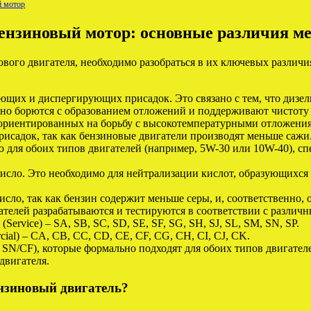
й мотор
бензиновый мотор: основные различия 
ового двигателя, необходимо разобраться в их ключевых различи
щих и диспергирующих присадок. Это связано с тем, что дизель
вно борются с образованием отложений и поддерживают чистоту 
ориентированных на борьбу с высокотемпературными отложения
исадок, так как бензиновые двигатели производят меньше сажи
 для обоих типов двигателей (например, 5W-30 или 10W-40), сп
исло. Это необходимо для нейтрализации кислот, образующихся
сло, так как бензин содержит меньше серы, и, соответственно, 
ателей разрабатываются и тестируются в соответствии с различ
ervice) – SA, SB, SC, SD, SE, SF, SG, SH, SJ, SL, SM, SN, SP.
al) – CA, CB, CC, CD, CE, CF, CG, CH, CI, CJ, CK.
 SN/CF), которые формально подходят для обоих типов двигател
двигателя.
ензиновый двигатель?