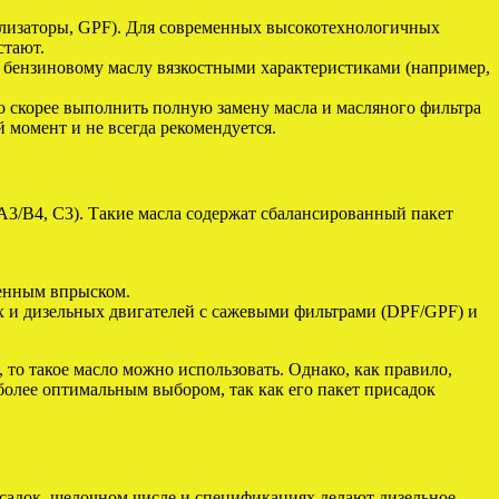
ализаторы, GPF). Для современных высокотехнологичных
стают.
 бензиновому маслу вязкостными характеристиками (например,
о скорее выполнить полную замену масла и масляного фильтра
 момент и не всегда рекомендуется.
A3/B4, C3). Такие масла содержат сбалансированный пакет
венным впрыском.
 и дизельных двигателей с сажевыми фильтрами (DPF/GPF) и
то такое масло можно использовать. Однако, как правило,
более оптимальным выбором, так как его пакет присадок
исадок, щелочном числе и спецификациях делают дизельное