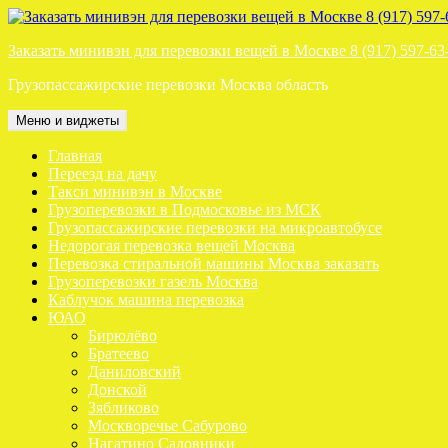
Перейти
к
Заказать минивэн для перевозки вещей в Москве 8 (917) 597-63
содержимому
Грузопассажирские перевозки Москва область
Меню и виджеты
Главная
Переезд на дачу
Такси минивэн в Москве
Грузоперевозки в Подмосковье из МСК
Грузопассажирские перевозки на микроавтобусе
Недорогая перевозка вещей Москва
Перевозка стиральной машины Москва заказать
Грузоперевозки газель Москва
Каблучок машина перевозка
ЮАО
Бирюлёво
Братеево
Даниловский
Донской
Зябликово
Москворечье Сабурово
Нагатино Садовники