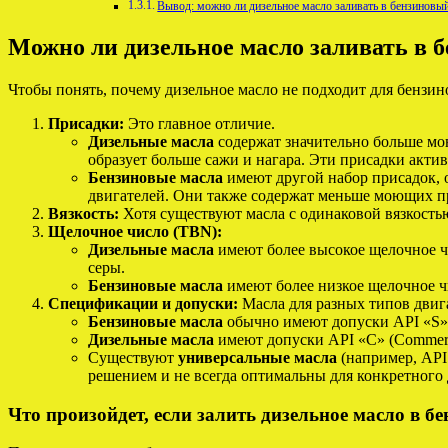
Вывод: можно ли дизельное масло заливать в бензиновы
Можно ли дизельное масло заливать в 
Чтобы понять, почему дизельное масло не подходит для бензин
Присадки:
Это главное отличие.
Дизельные масла
содержат значительно больше мою
образует больше сажи и нагара. Эти присадки акти
Бензиновые масла
имеют другой набор присадок, 
двигателей. Они также содержат меньше моющих пр
Вязкость:
Хотя существуют масла с одинаковой вязкостью
Щелочное число (TBN):
Дизельные масла
имеют более высокое щелочное ч
серы.
Бензиновые масла
имеют более низкое щелочное чи
Спецификации и допуски:
Масла для разных типов двиг
Бензиновые масла
обычно имеют допуски API «S» (S
Дизельные масла
имеют допуски API «C» (Commerci
Существуют
универсальные масла
(например, API
решением и не всегда оптимальны для конкретного 
Что произойдет, если залить дизельное масло в б