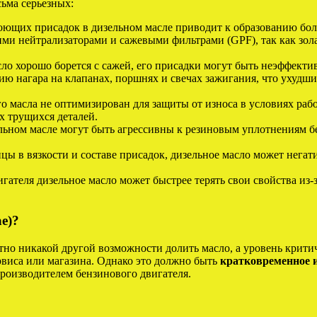
ьма серьезных:
ющих присадок в дизельном масле приводит к образованию боль
ми нейтрализаторами и сажевыми фильтрами (GPF), так как зола
сло хорошо борется с сажей, его присадки могут быть неэффект
ю нагара на клапанах, поршнях и свечах зажигания, что ухудши
о масла не оптимизирован для защиты от износа в условиях раб
 трущихся деталей.
ьном масле могут быть агрессивны к резиновым уплотнениям бе
цы в вязкости и составе присадок, дизельное масло может негат
гателя дизельное масло может быстрее терять свои свойства из-
е)?
ютно никакой другой возможности долить масло, а уровень крит
рвиса или магазина. Однако это должно быть
кратковременное 
роизводителем бензинового двигателя.