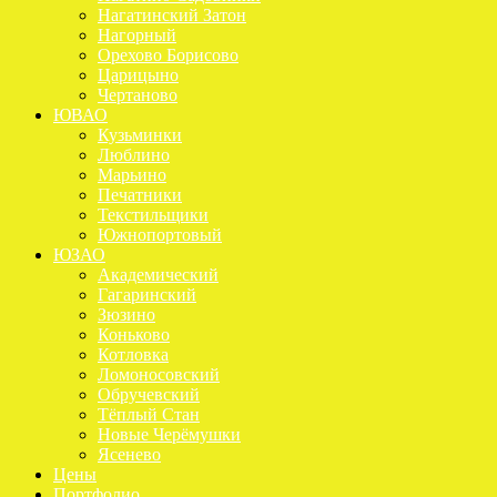
Нагатинский Затон
Нагорный
Орехово Борисово
Царицыно
Чертаново
ЮВАО
Кузьминки
Люблино
Марьино
Печатники
Текстильщики
Южнопортовый
ЮЗАО
Академический
Гагаринский
Зюзино
Коньково
Котловка
Ломоносовский
Обручевский
Тёплый Стан
Новые Черёмушки
Ясенево
Цены
Портфолио