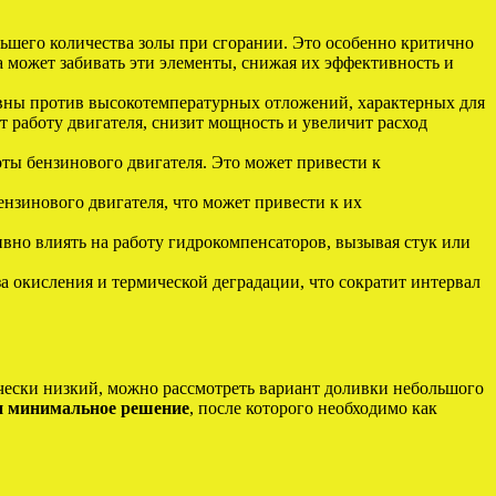
шего количества золы при сгорании. Это особенно критично
 может забивать эти элементы, снижая их эффективность и
ивны против высокотемпературных отложений, характерных для
т работу двигателя, снизит мощность и увеличит расход
оты бензинового двигателя. Это может привести к
нзинового двигателя, что может привести к их
ивно влиять на работу гидрокомпенсаторов, вызывая стук или
за окисления и термической деградации, что сократит интервал
ически низкий, можно рассмотреть вариант доливки небольшого
и минимальное решение
, после которого необходимо как