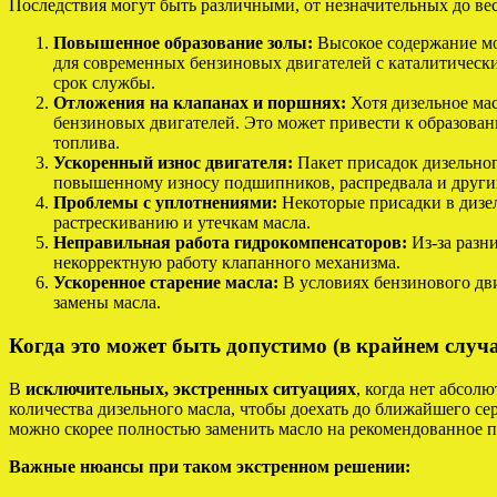
Последствия могут быть различными, от незначительных до вес
Повышенное образование золы:
Высокое содержание мо
для современных бензиновых двигателей с каталитически
срок службы.
Отложения на клапанах и поршнях:
Хотя дизельное ма
бензиновых двигателей. Это может привести к образовани
топлива.
Ускоренный износ двигателя:
Пакет присадок дизельног
повышенному износу подшипников, распредвала и других
Проблемы с уплотнениями:
Некоторые присадки в дизел
растрескиванию и утечкам масла.
Неправильная работа гидрокомпенсаторов:
Из-за разни
некорректную работу клапанного механизма.
Ускоренное старение масла:
В условиях бензинового дви
замены масла.
Когда это может быть допустимо (в крайнем случа
В
исключительных, экстренных ситуациях
, когда нет абсол
количества дизельного масла, чтобы доехать до ближайшего се
можно скорее полностью заменить масло на рекомендованное п
Важные нюансы при таком экстренном решении: