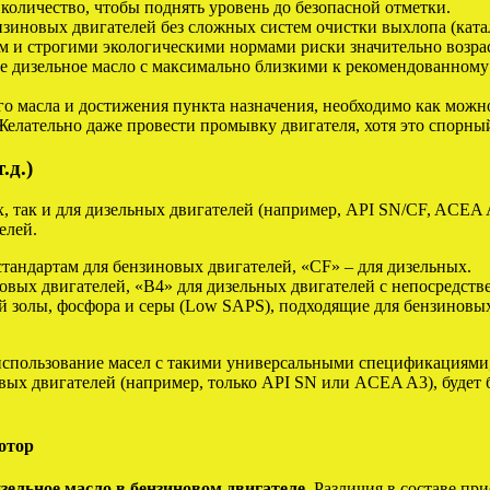
оличество, чтобы поднять уровень до безопасной отметки.
нзиновых двигателей без сложных систем очистки выхлопа (кат
м и строгими экологическими нормами риски значительно возра
е дизельное масло с максимально близкими к рекомендованному
о масла и достижения пункта назначения, необходимо как можн
елательно даже провести промывку двигателя, хотя это спорный
.д.)
, так и для дизельных двигателей (например, API SN/CF, ACEA 
елей.
тандартам для бензиновых двигателей, «CF» – для дизельных.
вых двигателей, «B4» для дизельных двигателей с непосредст
золы, фосфора и серы (Low SAPS), подходящие для бензиновых
использование масел с такими универсальными спецификациями, 
вых двигателей (например, только API SN или ACEA A3), будет 
отор
зельное масло в бензиновом двигателе.
Различия в составе пр