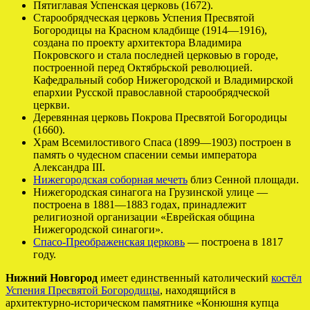
Пятиглавая Успенская церковь (1672).
Старообрядческая церковь Успения Пресвятой
Богородицы на Красном кладбище (1914—1916),
создана по проекту архитектора Владимира
Покровского и стала последней церковью в городе,
построенной перед Октябрьской революцией.
Кафедральный собор Нижегородской и Владимирской
епархии Русской православной старообрядческой
церкви.
Деревянная церковь Покрова Пресвятой Богородицы
(1660).
Храм Всемилостивого Спаса (1899—1903) построен в
память о чудесном спасении семьи императора
Александра III.
Нижегородская соборная мечеть
близ Сенной площади.
Нижегородская синагога на Грузинской улице —
построена в 1881—1883 годах, принадлежит
религиозной организации «Еврейская община
Нижегородской синагоги».
Спасо-Преображенская церковь
— построена в 1817
году.
Нижний Новгород
имеет единственный католический
костёл
Успения Пресвятой Богородицы
, находящийся в
архитектурно-историческом памятнике «Конюшня купца