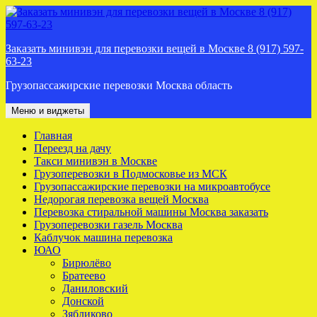
Перейти
к
содержимому
Заказать минивэн для перевозки вещей в Москве 8 (917) 597-
63-23
Грузопассажирские перевозки Москва область
Меню и виджеты
Главная
Переезд на дачу
Такси минивэн в Москве
Грузоперевозки в Подмосковье из МСК
Грузопассажирские перевозки на микроавтобусе
Недорогая перевозка вещей Москва
Перевозка стиральной машины Москва заказать
Грузоперевозки газель Москва
Каблучок машина перевозка
ЮАО
Бирюлёво
Братеево
Даниловский
Донской
Зябликово