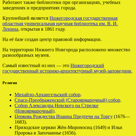
Работают также библиотеки при организациях, учебных
заведениях и предприятиях города.
Крупнейшей является
Нижегородская государственная
областная универсальная научная библиотека им. В. И.
Ленина
, открытая в 1861 году.
На её базе создан центр правовой информации.
На территории Нижнего Новгорода расположено множество
разнообразных музеев.
Самый известный из них — это
Нижегородский
государственный историко-архитектурный музей-заповедник
.
Религия
Михайло-Архангельский собор
.
Спасо-Преображенский (Староярмарочный) собор
.
Собор Александра Невского на Стрелке
(Новоярмарочный)
.
Церковь Рождества Иоанна Предтечи на Торгу
(1676—
1683).
Приходские церкви Жён-Мироносиц (1649) и Ильи
Пророка в Започаинье (1656).