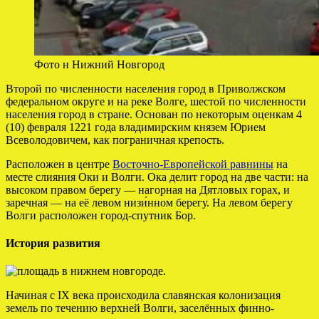
Фото н Нижний Новгород
Второй по численности населения город в Приволжском
федеральном округе и на реке Волге, шестой по численности
населения город в стране. Основан по некоторым оценкам 4
(10) февраля 1221 года владимирским князем Юрием
Всеволодовичем, как пограничная крепость.
Расположен в центре
Восточно-Европейской равнины
на
месте слияния Оки и Волги. Ока делит город на две части: на
высоком правом берегу — нагорная на Дятловых горах, и
заречная — на её левом низи́нном берегу. На левом берегу
Волги расположен город-спутник Бор.
История развития
Начиная с IX века происходила славянская колонизация
земель по течению верхней Волги, заселённых финно-