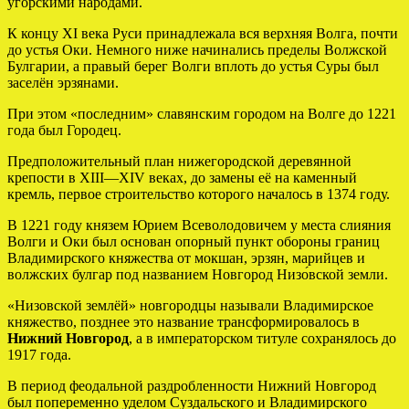
угорскими народами.
К концу XI века Руси принадлежала вся верхняя Волга, почти
до устья Оки. Немного ниже начинались пределы Волжской
Булгарии, а правый берег Волги вплоть до устья Суры был
заселён эрзянами.
При этом «последним» славянским городом на Волге до 1221
года был Городец.
Предположительный план нижегородской деревянной
крепости в XIII—XIV веках, до замены её на каменный
кремль, первое строительство которого началось в 1374 году.
В 1221 году князем Юрием Всеволодовичем у места слияния
Волги и Оки был основан опорный пункт обороны границ
Владимирского княжества от мокшан, эрзян, марийцев и
волжских булгар под названием Новгород Низо́вской земли.
«Низовской землёй» новгородцы называли Владимирское
княжество, позднее это название трансформировалось в
Нижний Новгород
, а в императорском титуле сохранялось до
1917 года.
В период феодальной раздробленности Нижний Новгород
был попеременно уделом Суздальского и Владимирского