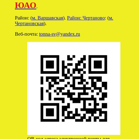
ЮАО
.
Район: (
м. Варшавская
).
Район: Чертаново
: (
м.
Чертановская
).
Веб-почта:
tonna-sv@yandex.ru
QR-код адреса электронной почты для