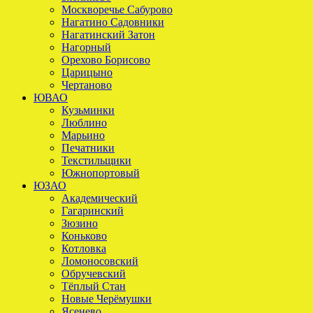
Москворечье Сабурово
Нагатино Садовники
Нагатинский Затон
Нагорный
Орехово Борисово
Царицыно
Чертаново
ЮВАО
Кузьминки
Люблино
Марьино
Печатники
Текстильщики
Южнопортовый
ЮЗАО
Академический
Гагаринский
Зюзино
Коньково
Котловка
Ломоносовский
Обручевский
Тёплый Стан
Новые Черёмушки
Ясенево