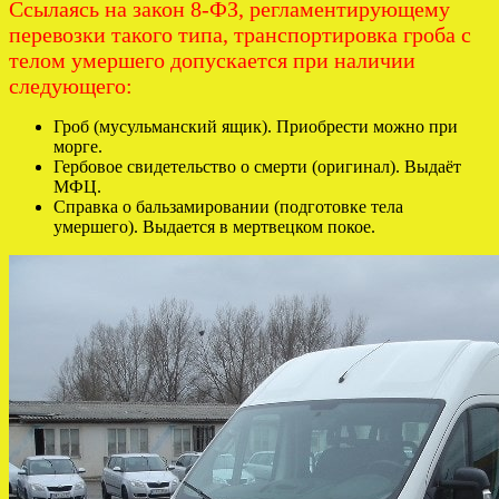
Ссылаясь на закон 8-ФЗ, регламентирующему
перевозки такого типа, транспортировка гроба с
телом умершего допускается при наличии
следующего:
Гроб (мусульманский ящик). Приобрести можно при
морге.
Гербовое свидетельство о смерти (оригинал). Выдаёт
МФЦ.
Справка о бальзамировании (подготовке тела
умершего). Выдается в мертвецком покое.