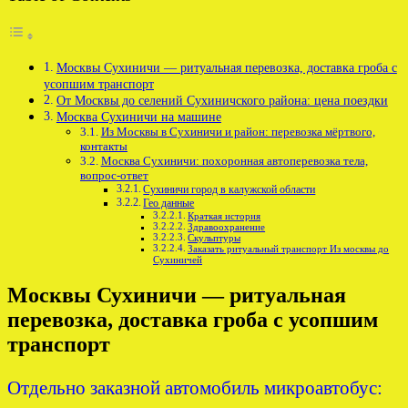
Москвы Сухиничи — ритуальная перевозка, доставка гроба с
усопшим транспорт
От Москвы до селений Сухиничского района: цена поездки
Москва Сухиничи на машине
Из Москвы в Сухиничи и район: перевозка мёртвого,
контакты
Москва Сухиничи: похоронная автоперевозка тела,
вопрос-ответ
Сухиничи город в калужской области
Гео данные
Краткая история
Здравоохранение
Скульптуры
Заказать ритуальный транспорт Из москвы до
Сухиничей
Москвы Сухиничи — ритуальная
перевозка, доставка гроба с усопшим
транспорт
Отдельно заказной автомобиль микроавтобус: