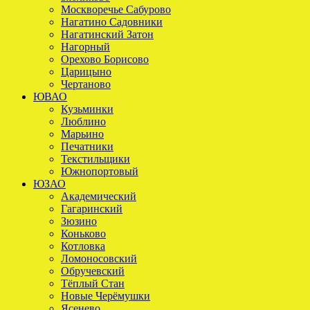
Москворечье Сабурово
Нагатино Садовники
Нагатинский Затон
Нагорный
Орехово Борисово
Царицыно
Чертаново
ЮВАО
Кузьминки
Люблино
Марьино
Печатники
Текстильщики
Южнопортовый
ЮЗАО
Академический
Гагаринский
Зюзино
Коньково
Котловка
Ломоносовский
Обручевский
Тёплый Стан
Новые Черёмушки
Ясенево