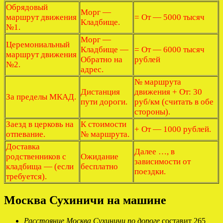
Обрядовый
Морг —
маршрут движения
= От — 5000 тысяч
Кладбище.
№1.
Морг —
Церемониальный
Кладбище —
= От — 6000 тысяч
маршрут движения
Обратно на
рублей
№2.
адрес.
№ маршрута
Дистанция
движения + От: 30
За пределы МКАД.
пути дороги.
руб/км (считать в обе
стороны).
Заезд в церковь на
К стоимости
+ От — 1000 рублей.
отпевание.
№ маршрута.
Доставка
Далее …, в
родственников с
Ожидание
зависимости от
кладбища — (если
бесплатно
поездки.
требуется).
Москва Сухиничи на машине
Расстояние Москва Сухиничи по дороге
составит 265