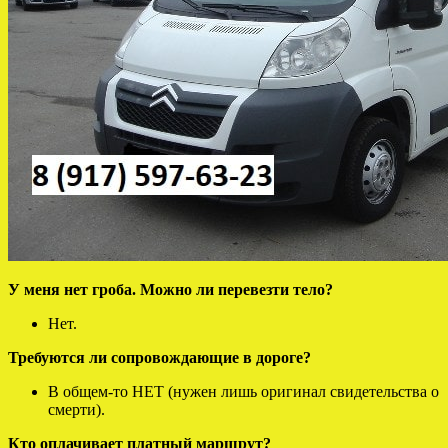
У меня нет гроба. Можно ли перевезти тело?
Нет.
Требуются ли сопровождающие в дороге?
В общем-то НЕТ (нужен лишь оригинал свидетельства о
смерти).
Кто оплачивает платный маршрут?