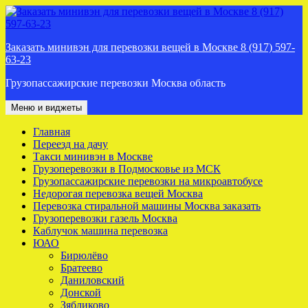
Перейти
к
содержимому
Заказать минивэн для перевозки вещей в Москве 8 (917) 597-
63-23
Грузопассажирские перевозки Москва область
Меню и виджеты
Главная
Переезд на дачу
Такси минивэн в Москве
Грузоперевозки в Подмосковье из МСК
Грузопассажирские перевозки на микроавтобусе
Недорогая перевозка вещей Москва
Перевозка стиральной машины Москва заказать
Грузоперевозки газель Москва
Каблучок машина перевозка
ЮАО
Бирюлёво
Братеево
Даниловский
Донской
Зябликово