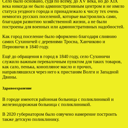
Село было основано, судя по всему, до XV века, но до XIX
века никогда не было административным центром и не имело
статуса уездного города и принадлежало к числу тех очень
немногих русских поселений, которые выстроились сами,
благодаря развитию хозяйственной жизни, а не были
построены для военных или административных надобностей.
Как город поселение было оформлено благодаря слиянию
самих Сухиничей с деревнями Тросна, Ханчиково и
Перновичи в 1840 году.
Ещё до обращения в город в 1840 году, село Сухиничи
служило важным перевалочным пунктом для таких товаров,
как сало, пенька, конопляное масло и прочих,
направлявшихся через него к пристаням Волги и Западной
Двины.
Здравоохранение
В городе имеются районная больница с поликлиникой и
железнодорожная больница с поликлиникой.
В 2020 губернатором было озвучено намерение построить
также детскую поликлинику.