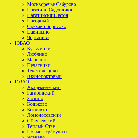
Москворечье Сабурово
Нагатино Садовники
Нагатинский Затон
Нагорный
Орехово Борисово
Царицыно
Чертаново
ЮВАО
Кузьминки
Люблино
Марьино
Печатники
Текстильщики
Южнопортовый
ЮЗАО
Академический
Гагаринский
Зюзино
Коньково
Котловка
Ломоносовский
Обручевский
Тёплый Стан
Новые Черёмушки
Ясенево