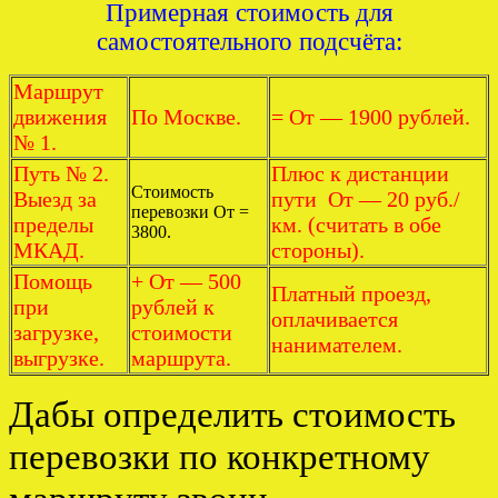
Примерная стоимость для
самостоятельного подсчёта:
Маршрут
движения
По Москве.
= От — 1900 рублей.
№ 1.
Путь № 2.
Плюс к дистанции
Стоимость
Выезд за
пути От — 20 руб./
перевозки От =
пределы
км. (считать в обе
3800.
МКАД.
стороны).
Помощь
+ От — 500
Платный проезд,
при
рублей к
оплачивается
загрузке,
стоимости
нанимателем.
выгрузке.
маршрута.
Дабы определить стоимость
перевозки по конкретному