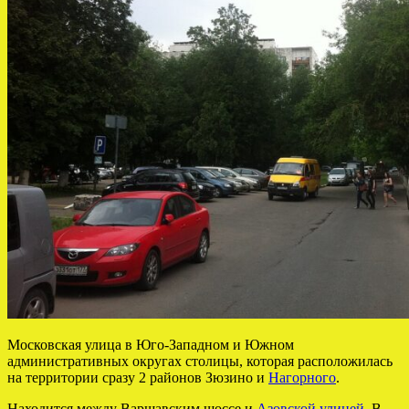
Московская улица в Юго-Западном и Южном
административных округах столицы, которая расположилась
на территории сразу 2 районов Зюзино и
Нагорного
.
Находится между Варшавским шоссе и
Азовской улицей
. В