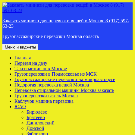
Перейти
к
содержимому
Заказать минивэн для перевозки вещей в Москве 8 (917) 597-
63-23
Грузопассажирские перевозки Москва область
Меню и виджеты
Главная
Переезд на дачу
Такси минивэн в Москве
Грузоперевозки в Подмосковье из МСК
Грузопассажирские перевозки на микроавтобусе
Недорогая перевозка вещей Москва
Перевозка стиральной машины Москва заказать
Грузоперевозки газель Москва
Каблучок машина перевозка
ЮАО
Бирюлёво
Братеево
Даниловский
Донской
Зябликово