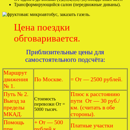
Трансформирующийся салон (передвижные диваны).
Цена поездки
обговаривается.
Приблизительные цены для
самостоятельного подсчёта:
Маршрут
движения
По Москве.
= От — 2500 рублей.
№ 1.
Путь № 2.
Плюс к расстоянию
Стоимость
Выезд за
пути От — 30 руб./
перевозки От =
пределы
км. (считать в обе
5000 тысяч.
МКАД.
стороны).
Помощь
+ От — 500
Платные участки
при
рублей к