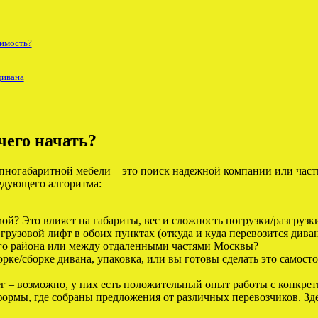
оимость?
дивана
чего начать?
крупногабаритной мебели – это поиск надежной компании или ча
едующего алгоритма:
ой? Это влияет на габариты, вес и сложность погрузки/разгрузк
 грузовой лифт в обоих пунктах (откуда и куда перевозится дива
ого района или между отдаленными частями Москвы?
ке/сборке дивана, упаковка, или вы готовы сделать это самост
ег – возможно, у них есть положительный опыт работы с конкр
рмы, где собраны предложения от различных перевозчиков. Зде