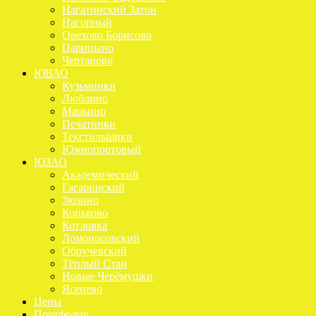
Нагатинский Затон
Нагорный
Орехово Борисово
Царицыно
Чертаново
ЮВАО
Кузьминки
Люблино
Марьино
Печатники
Текстильщики
Южнопортовый
ЮЗАО
Академический
Гагаринский
Зюзино
Коньково
Котловка
Ломоносовский
Обручевский
Тёплый Стан
Новые Черёмушки
Ясенево
Цены
Портфолио