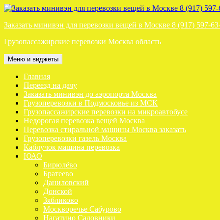
Перейти
к
Заказать минивэн для перевозки вещей в Москве 8 (917) 597-63
содержимому
Грузопассажирские перевозки Москва область
Меню и виджеты
Главная
Переезд на дачу
Заказать минивэн до аэропорта Москва
Грузоперевозки в Подмосковье из МСК
Грузопассажирские перевозки на микроавтобусе
Недорогая перевозка вещей Москва
Перевозка стиральной машины Москва заказать
Грузоперевозки газель Москва
Каблучок машина перевозка
ЮАО
Бирюлёво
Братеево
Даниловский
Донской
Зябликово
Москворечье Сабурово
Нагатино Садовники