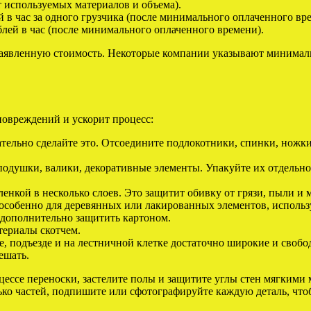
 используемых материалов и объема).
 в час за одного грузчика (после минимального оплаченного вр
лей в час (после минимального оплаченного времени).
 заявленную стоимость. Некоторые компании указывают минималь
повреждений и ускорит процесс:
ательно сделайте это. Отсоедините подлокотники, спинки, ножки
одушки, валики, декоративные элементы. Упакуйте их отдельно
енкой в несколько слоев. Это защитит обивку от грязи, пыли и 
особенно для деревянных или лакированных элементов, использ
дополнительно защитить картоном.
териалы скотчем.
е, подъезде и на лестничной клетке достаточно широкие и своб
ешать.
ессе переноски, застелите полы и защитите углы стен мягкими 
ько частей, подпишите или сфотографируйте каждую деталь, чт