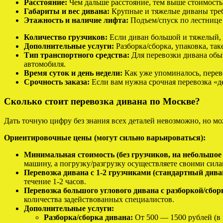
Расстояние:
Чем дальше расстояние, тем выше стоимость
Габариты и вес дивана:
Крупные и тяжелые диваны требу
Этажность и наличие лифта:
Подъем/спуск по лестнице 
Количество грузчиков:
Если диван большой и тяжелый, 
Дополнительные услуги:
Разборка/сборка, упаковка, так
Тип транспортного средства:
Для перевозки дивана обыч
автомобиля.
Время суток и день недели:
Как уже упоминалось, перев
Срочность заказа:
Если вам нужна срочная перевозка «де
Сколько стоит перевозка дивана по Москве?
Дать точную цифру без знания всех деталей невозможно, но м
Ориентировочные цены (могут сильно варьироваться):
Минимальная стоимость (без грузчиков, на небольшое 
машину, а погрузку/разгрузку осуществляете своими сила
Перевозка дивана с 1-2 грузчиками (стандартный диван
течение 1-2 часов.
Перевозка большого углового дивана с разборкой/сборко
количества задействованных специалистов.
Дополнительные услуги:
Разборка/сборка дивана:
От 500 — 1500 рублей (в 