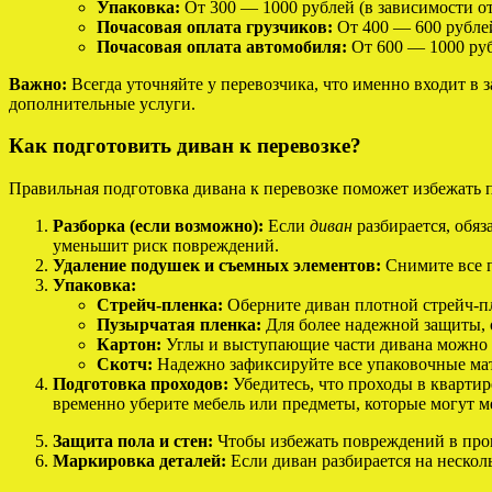
Упаковка:
От 300 — 1000 рублей (в зависимости от
Почасовая оплата грузчиков:
От 400 — 600 рублей
Почасовая оплата автомобиля:
От 600 — 1000 руб
Важно:
Всегда уточняйте у перевозчика, что именно входит в
дополнительные услуги.
Как подготовить диван к перевозке?
Правильная подготовка дивана к перевозке поможет избежать 
Разборка (если возможно):
Если
диван
разбирается, обяз
уменьшит риск повреждений.
Удаление подушек и съемных элементов:
Снимите все п
Упаковка:
Стрейч-пленка:
Оберните диван плотной стрейч-пл
Пузырчатая пленка:
Для более надежной защиты, 
Картон:
Углы и выступающие части дивана можно 
Скотч:
Надежно зафиксируйте все упаковочные ма
Подготовка проходов:
Убедитесь, что проходы в квартир
временно уберите мебель или предметы, которые могут м
Защита пола и стен:
Чтобы избежать повреждений в проц
Маркировка деталей:
Если диван разбирается на нескол