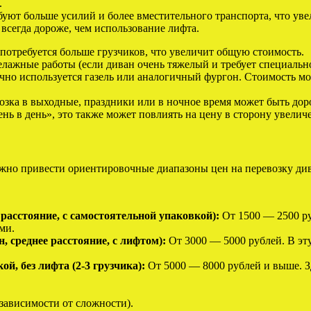
.
ют больше усилий и более вместительного транспорта, что уве
всегда дороже, чем использование лифта.
потребуется больше грузчиков, что увеличит общую стоимость.
елажные работы (если диван очень тяжелый и требует специально
но используется газель или аналогичный фургон. Стоимость мож
озка в выходные, праздники или в ночное время может быть дор
нь в день», это также может повлиять на цену в сторону увелич
ожно привести ориентировочные диапазоны цен на перевозку ди
расстояние, с самостоятельной упаковкой):
От 1500 — 2500 ру
ми.
, среднее расстояние, с лифтом):
От 3000 — 5000 рублей. В эт
й, без лифта (2-3 грузчика):
От 5000 — 8000 рублей и выше. Зд
зависимости от сложности).