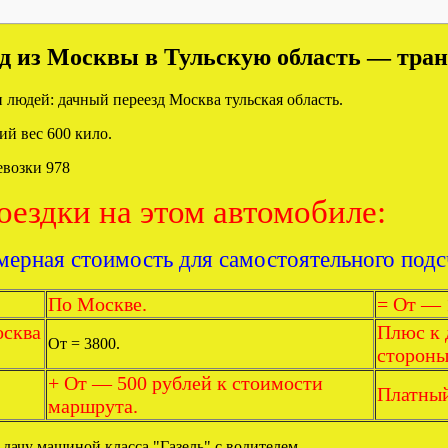
д из Москвы в Тульскую область — транс
 людей: дачный переезд Москва тульская область.
й вес 600 кило.
ездки на этом автомобиле:
ерная стоимость для самостоятельного подс
По Москве.
= От — 
осква
Плюс к 
От = 3800.
стороны
+ От — 500 рублей к стоимости
Платный
маршрута.