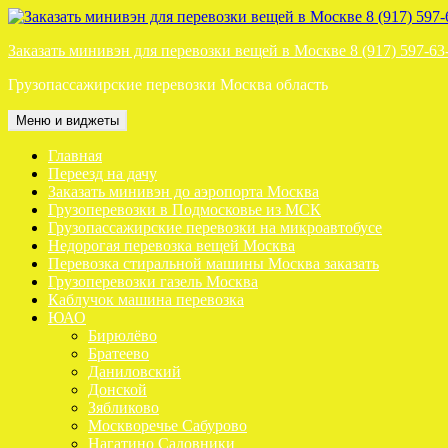
Перейти
к
Заказать минивэн для перевозки вещей в Москве 8 (917) 597-63
содержимому
Грузопассажирские перевозки Москва область
Меню и виджеты
Главная
Переезд на дачу
Заказать минивэн до аэропорта Москва
Грузоперевозки в Подмосковье из МСК
Грузопассажирские перевозки на микроавтобусе
Недорогая перевозка вещей Москва
Перевозка стиральной машины Москва заказать
Грузоперевозки газель Москва
Каблучок машина перевозка
ЮАО
Бирюлёво
Братеево
Даниловский
Донской
Зябликово
Москворечье Сабурово
Нагатино Садовники