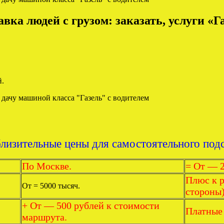
вка людей с грузом: заказать, услуги «
й.
лизительные цены для самостоятельного подс
По Москве.
= От — 2
Плюс к р
От = 5000 тысяч.
стороны)
+ От — 500 рублей к стоимости
Платные 
маршрута.