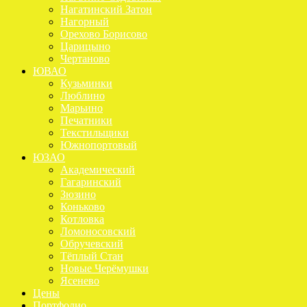
Нагатинский Затон
Нагорный
Орехово Борисово
Царицыно
Чертаново
ЮВАО
Кузьминки
Люблино
Марьино
Печатники
Текстильщики
Южнопортовый
ЮЗАО
Академический
Гагаринский
Зюзино
Коньково
Котловка
Ломоносовский
Обручевский
Тёплый Стан
Новые Черёмушки
Ясенево
Цены
Портфолио