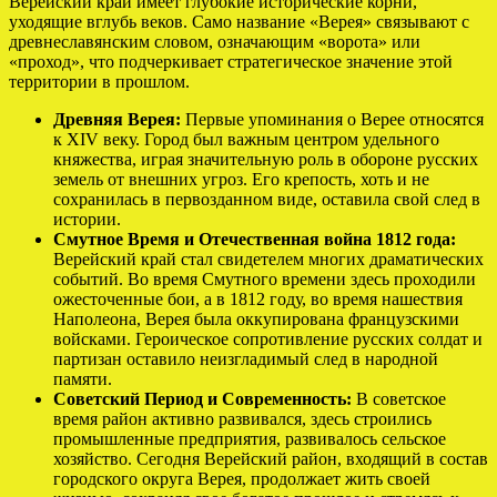
Верейский край имеет глубокие исторические корни,
уходящие вглубь веков. Само название «Верея» связывают с
древнеславянским словом, означающим «ворота» или
«проход», что подчеркивает стратегическое значение этой
территории в прошлом.
Древняя Верея:
Первые упоминания о Верее относятся
к XIV веку. Город был важным центром удельного
княжества, играя значительную роль в обороне русских
земель от внешних угроз. Его крепость, хоть и не
сохранилась в первозданном виде, оставила свой след в
истории.
Смутное Время и Отечественная война 1812 года:
Верейский край стал свидетелем многих драматических
событий. Во время Смутного времени здесь проходили
ожесточенные бои, а в 1812 году, во время нашествия
Наполеона, Верея была оккупирована французскими
войсками. Героическое сопротивление русских солдат и
партизан оставило неизгладимый след в народной
памяти.
Советский Период и Современность:
В советское
время район активно развивался, здесь строились
промышленные предприятия, развивалось сельское
хозяйство. Сегодня Верейский район, входящий в состав
городского округа Верея, продолжает жить своей