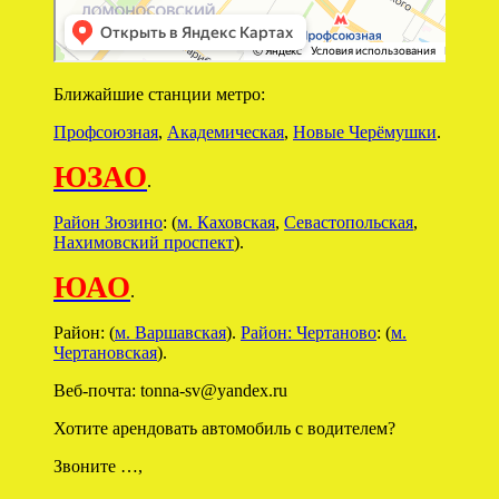
Ближайшие станции метро:
Профсоюзная
,
Академическая
,
Новые Черёмушки
.
ЮЗАО
.
Район Зюзино
: (
м. Каховская
,
Севастопольская
,
Нахимовский проспект
).
ЮАО
.
Район: (
м. Варшавская
).
Район: Чертаново
: (
м.
Чертановская
).
Веб-почта: tonna-sv@yandex.ru
Хотите арендовать автомобиль с водителем?
Звоните …,