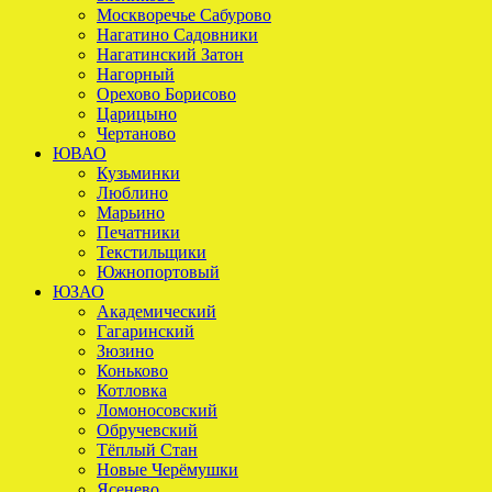
Москворечье Сабурово
Нагатино Садовники
Нагатинский Затон
Нагорный
Орехово Борисово
Царицыно
Чертаново
ЮВАО
Кузьминки
Люблино
Марьино
Печатники
Текстильщики
Южнопортовый
ЮЗАО
Академический
Гагаринский
Зюзино
Коньково
Котловка
Ломоносовский
Обручевский
Тёплый Стан
Новые Черёмушки
Ясенево