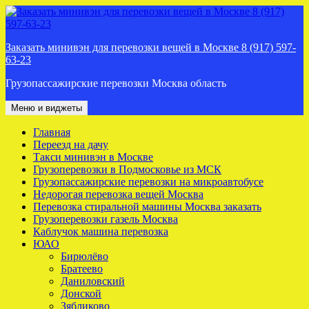
Перейти
к
содержимому
Заказать минивэн для перевозки вещей в Москве 8 (917) 597-
63-23
Грузопассажирские перевозки Москва область
Меню и виджеты
Главная
Переезд на дачу
Такси минивэн в Москве
Грузоперевозки в Подмосковье из МСК
Грузопассажирские перевозки на микроавтобусе
Недорогая перевозка вещей Москва
Перевозка стиральной машины Москва заказать
Грузоперевозки газель Москва
Каблучок машина перевозка
ЮАО
Бирюлёво
Братеево
Даниловский
Донской
Зябликово