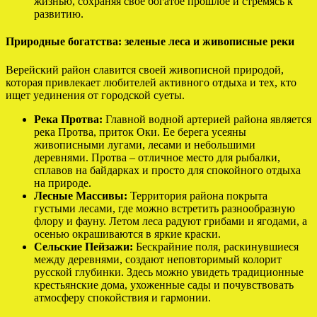
жизнью, сохраняя свое богатое прошлое и стремясь к
развитию.
Природные богатства: зеленые леса и живописные реки
Верейский район славится своей живописной природой,
которая привлекает любителей активного отдыха и тех, кто
ищет уединения от городской суеты.
Река Протва:
Главной водной артерией района является
река Протва, приток Оки. Ее берега усеяны
живописными лугами, лесами и небольшими
деревнями. Протва – отличное место для рыбалки,
сплавов на байдарках и просто для спокойного отдыха
на природе.
Лесные Массивы:
Территория района покрыта
густыми лесами, где можно встретить разнообразную
флору и фауну. Летом леса радуют грибами и ягодами, а
осенью окрашиваются в яркие краски.
Сельские Пейзажи:
Бескрайние поля, раскинувшиеся
между деревнями, создают неповторимый колорит
русской глубинки. Здесь можно увидеть традиционные
крестьянские дома, ухоженные сады и почувствовать
атмосферу спокойствия и гармонии.