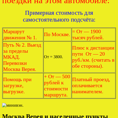
поездки на этом автомобиле:
Примерная стоимость для
самостоятельного подсчёта:
Маршрут
= От — 1900
По Москве.
движения № 1.
тысяч рублей.
Путь № 2. Выезд
Плюс к дистанции
за пределы
пути От — 20
МКАД.
От = 3800.
руб./км. (считать в
Перевозки
обе стороны).
Москва Верея.
+ От — 500
Помощь при
Платный проезд,
рублей к
загрузке,
оплачивается
стоимости
выгрузке.
нанимателем.
маршрута.
Москва Верея и населенные пункты