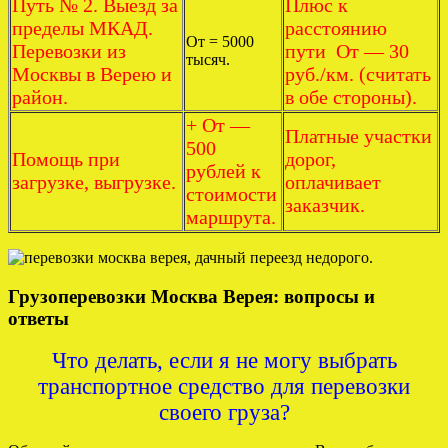
Путь № 2. Выезд за
Плюс к
пределы МКАД.
расстоянию
От = 5000
Перевозки из
пути От — 30
тысяч.
Москвы в Верею и
руб./км. (считать
район.
в обе стороны).
+ От —
Платные участки
500
Помощь при
дорог,
рублей к
загрузке, выгрузке.
оплачивает
стоимости
заказчик.
маршрута.
Грузоперевозки Москва Верея: вопросы и
ответы
Что делать, если я не могу выбрать
транспортное средство для перевозки
своего груза?