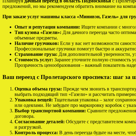
Планируя
дачный переезд в область Подмосковья
с Пролетар
предложений, но мы рекомендуем обратить внимание на компа
При заказе услуг машины класса «Минивэн, Газель» для гр
Опыт и репутация компании:
Ищите компании с многол
Тип кузова «Газели»:
Для дачного переезда часто оптима
объемные предметы.
Наличие грузчиков:
Если у вас нет возможности самосто
Профессиональные грузчики помогут быстро и аккуратно 
Страхование груза:
Для дополнительной уверенности, уз
Стоимость услуг:
Заранее уточните полную стоимость ус
Прозрачность ценообразования – важный показатель над
Ваш переезд с Пролетарского проспекта: шаг за 
Оценка объема груза:
Прежде чем звонить в транспортну
выбрать подходящий тип «Газели» и рассчитать примерно
Упаковка вещей:
Тщательная упаковка – залог сохранно
или одеялами. Не забудьте про маркировку коробок с ука
Выбор транспортной компании:
Сравните предложения 
договора.
Согласование деталей:
Обсудите с представителем компа
и разгрузкой.
Контроль процесса:
В день переезда будьте на месте, чт