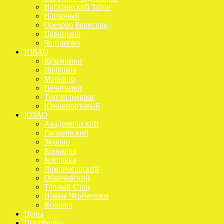
Нагатинский Затон
Нагорный
Орехово Борисово
Царицыно
Чертаново
ЮВАО
Кузьминки
Люблино
Марьино
Печатники
Текстильщики
Южнопортовый
ЮЗАО
Академический
Гагаринский
Зюзино
Коньково
Котловка
Ломоносовский
Обручевский
Тёплый Стан
Новые Черёмушки
Ясенево
Цены
Портфолио