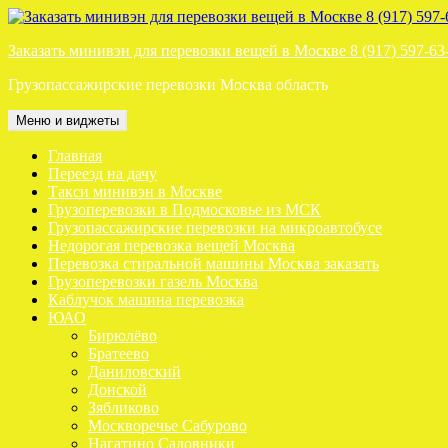
Перейти
к
Заказать минивэн для перевозки вещей в Москве 8 (917) 597-63
содержимому
Грузопассажирские перевозки Москва область
Меню и виджеты
Главная
Переезд на дачу
Такси минивэн в Москве
Грузоперевозки в Подмосковье из МСК
Грузопассажирские перевозки на микроавтобусе
Недорогая перевозка вещей Москва
Перевозка стиральной машины Москва заказать
Грузоперевозки газель Москва
Каблучок машина перевозка
ЮАО
Бирюлёво
Братеево
Даниловский
Донской
Зябликово
Москворечье Сабурово
Нагатино Садовники