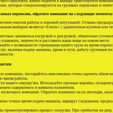
ского проспекта, важно подойти к выбору транспортной компан
нии, которые специализируются на грузовых перевозках и имею
узовых перевозок, обратите внимание на следующие моменты
етним опытом работы и хорошей репутацией. Отзывы предыдущ
льным выбором является «Газель» с удлиненным кузовом или тен
ятельно заниматься погрузкой и разгрузкой, обязательно уточнит
упаковать, перенести и расставить ваши вещи на новом месте.
найте о возможности страхования вашего груза на время перево
луг, включая подачу машины, время в пути, работу грузчиков (
ежности.
шагом
ю компанию, постарайтесь максимально точно оценить объем ве
е время работы.
сти вашего имущества. Используйте прочные коробки, пузырчату
занием содержимого и комнаты назначения.
нескольких компаний. Обратите внимание на их автопарк, налич
нии точное время подачи машины, маршрут следования, предпол
обы проконтролировать процесс погрузки. При прибытии на дачу,