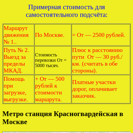
Примерная стоимость для
самостоятельного подсчёта:
Маршрут
движения
По Москве.
= От — 2500 рублей.
№ 1..
Путь № 2.
Плюс к расстоянию
Стоимость
Выезд за
пути От — 30 руб./
перевозки От =
пределы
км. (считать в обе
5000 тысяч.
МКАД.
стороны).
Помощь
+ От — 500
Платные участки
при
рублей к
дорог, оплачивает
загрузке,
стоимости
заказчик.
выгрузке.
маршрута.
Метро станция Красногвардейская в
Москве