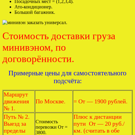
Посадочных мест = (1,2,3,4).
Ато-кондиционер.
Большой багажник.
Стоимость доставки груза
минивэном, по
договорённости.
Примерные цены для самостоятельного
подсчёта:
Маршрут
движения
По Москве.
= От — 1900 рублей.
№ 1.
Путь № 2.
Плюс к дистанции
Стоимость
Выезд за
пути От — 20 руб./
перевозки От =
пределы
км. (считать в обе
3800.