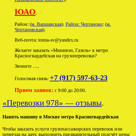
ЮАО
.
Район: (
м. Варшавская
).
Район: Чертаново
: (
м.
Чертановская
).
Веб-почта: tonna-sv@yandex.ru
Желаете заказать «Минивэн, Газель» к метро
Красногвардейская на грузоперевозки?
Звоните …,
+7 (917) 597-63-23
Голосовая связь:
Прием заявок:
с 9:00 до 20:00.
«Перевозки 978» — отзывы
.
Нанять машину в Москве метро Красногвардейская
Чтобы заказать услуги грузопассажирских перевозок или
переезда на дачу, выполнить предварительный подсчёт цены