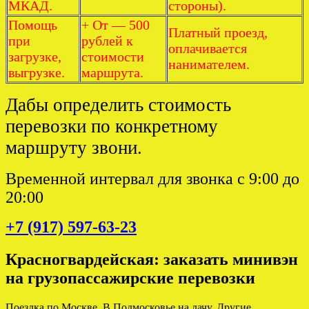
МКАД.
стороны).
Помощь
+ От — 500
Платный проезд,
при
рублей к
оплачивается
загрузке,
стоимости
нанимателем.
выгрузке.
маршрута.
Дабы определить стоимость
перевозки по конкретному
маршруту звони.
Временной интервал для звонка с 9:00 до
20:00
+7 (917) 597-63-23
Красногвардейская: заказать минивэн
на грузопассажирские перевозки
Поездка по Москве. В Подмосковье на дачу. Другие