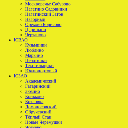
Москворечье Сабурово
Нагатино Садовники
Нагатинский Затон
Нагорный
Орехово Борисово
Царицыно
Чертаново
ЮВАО
Кузьминки
Люблино
Марьино
Печатники
Текстильщики
Южнопортовый
ЮЗАО
Академический
Гагаринский
Зюзино
Коньково
Котловка
Ломоносовский
Обручевский
Тёплый Стан
Новые Черёмушки
Ясенево