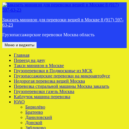
Перейти
к
содержимому
Заказать минивэн для перевозки вещей в Москве 8 (917) 597-
63-23
Грузопассажирские перевозки Москва область
Меню и виджеты
Главная
Переезд на дачу
Такси минивэн в Москве
Грузоперевозки в Подмосковье из МСК
Грузопассажирские перевозки на микроавтобусе
Недорогая перевозка вещей Москва
Перевозка стиральной машины Москва заказать
Грузоперевозки газель Москва
Каблучок машина перевозка
ЮАО
Бирюлёво
Братеево
Даниловский
Донской
Зябликово