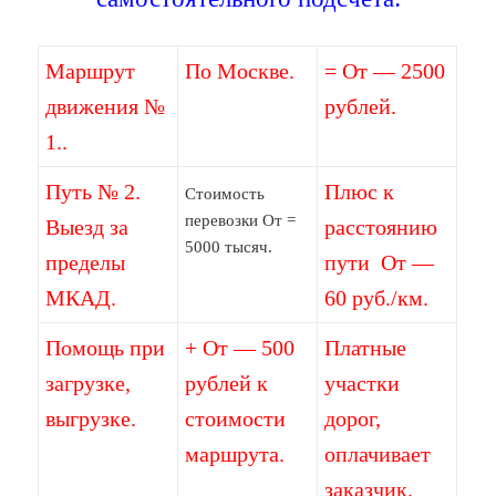
Маршрут
По Москве.
= От — 2500
движения №
рублей.
1..
Путь № 2.
Плюс к
Стоимость
перевозки От =
Выезд за
расстоянию
5000 тысяч.
пределы
пути От —
МКАД.
60 руб./км.
Помощь при
+ От — 500
Платные
загрузке,
рублей к
участки
выгрузке.
стоимости
дорог,
маршрута.
оплачивает
заказчик.