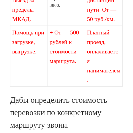
Выезд за
дистанции
3800.
пределы
пути От —
МКАД.
50 руб./км.
Помощь при
+ От — 500
Платный
загрузке,
рублей к
проезд,
выгрузке.
стоимости
оплачиваетс
маршрута.
я
нанимателем
.
Дабы определить стоимость
перевозки по конкретному
маршруту звони.