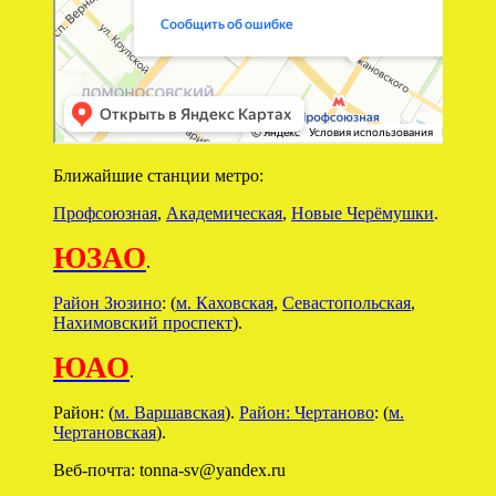
Ближайшие станции метро:
Профсоюзная
,
Академическая
,
Новые Черёмушки
.
ЮЗАО
.
Район Зюзино
: (
м. Каховская
,
Севастопольская
,
Нахимовский проспект
).
ЮАО
.
Район: (
м. Варшавская
).
Район: Чертаново
: (
м.
Чертановская
).
Веб-почта: tonna-sv@yandex.ru