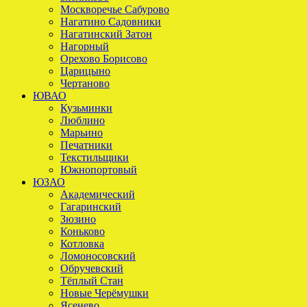
Москворечье Сабурово
Нагатино Садовники
Нагатинский Затон
Нагорный
Орехово Борисово
Царицыно
Чертаново
ЮВАО
Кузьминки
Люблино
Марьино
Печатники
Текстильщики
Южнопортовый
ЮЗАО
Академический
Гагаринский
Зюзино
Коньково
Котловка
Ломоносовский
Обручевский
Тёплый Стан
Новые Черёмушки
Ясенево