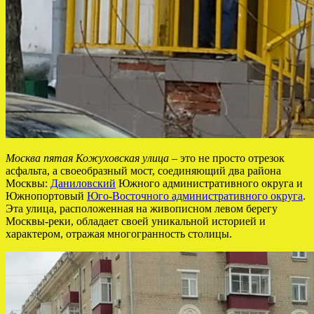
Москва пятая Кожуховская улица
– это не просто отрезок
асфальта, а своеобразный мост, соединяющий два района
Москвы:
Даниловский
Южного административного округа и
Южнопортовый
Юго-Восточного административного округа
.
Эта улица, расположенная на живописном левом берегу
Москвы-реки, обладает своей уникальной историей и
характером, отражая многогранность столицы.