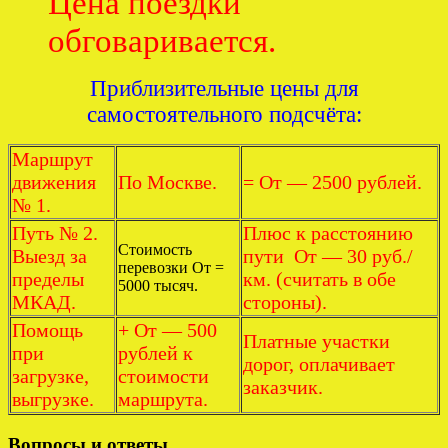
Цена поездки
обговаривается.
Приблизительные цены для
самостоятельного подсчёта:
Маршрут
движения
По Москве.
= От — 2500 рублей.
№ 1.
Путь № 2.
Плюс к расстоянию
Стоимость
Выезд за
пути От — 30 руб./
перевозки От =
пределы
км. (считать в обе
5000 тысяч.
МКАД.
стороны).
Помощь
+ От — 500
Платные участки
при
рублей к
дорог, оплачивает
загрузке,
стоимости
заказчик.
выгрузке.
маршрута.
Вопросы и ответы