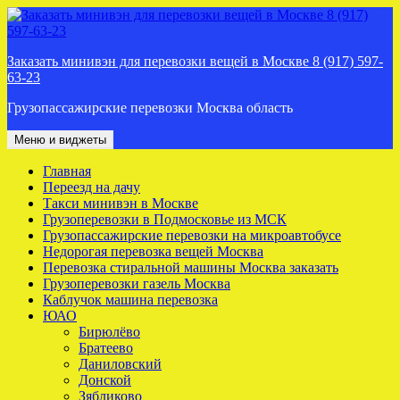
Перейти
к
содержимому
Заказать минивэн для перевозки вещей в Москве 8 (917) 597-
63-23
Грузопассажирские перевозки Москва область
Меню и виджеты
Главная
Переезд на дачу
Такси минивэн в Москве
Грузоперевозки в Подмосковье из МСК
Грузопассажирские перевозки на микроавтобусе
Недорогая перевозка вещей Москва
Перевозка стиральной машины Москва заказать
Грузоперевозки газель Москва
Каблучок машина перевозка
ЮАО
Бирюлёво
Братеево
Даниловский
Донской
Зябликово