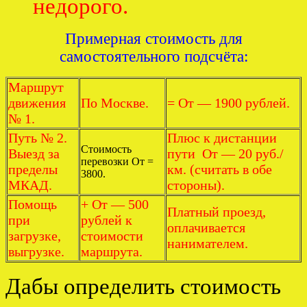
недорого.
Примерная стоимость для
самостоятельного подсчёта:
Маршрут
движения
По Москве.
= От — 1900 рублей.
№ 1.
Путь № 2.
Плюс к дистанции
Стоимость
Выезд за
пути От — 20 руб./
перевозки От =
пределы
км. (считать в обе
3800.
МКАД.
стороны).
Помощь
+ От — 500
Платный проезд,
при
рублей к
оплачивается
загрузке,
стоимости
нанимателем.
выгрузке.
маршрута.
Дабы определить стоимость