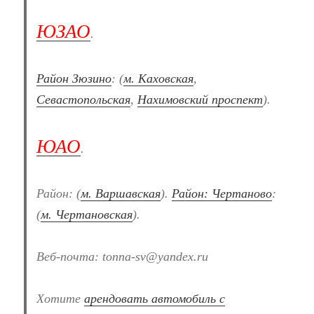
ЮЗАО
.
Район Зюзино
: (
м. Каховская
,
Севастопольская
,
Нахимовский проспект
).
ЮАО
.
Район: (
м. Варшавская
).
Район: Чертаново
:
(
м. Чертановская
).
Веб-почта: tonna-sv@yandex.ru
Хотите
арендовать автомобиль с