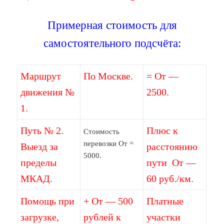
Примерная стоимость для
самостоятельного подсчёта:
Маршрут
По Москве.
= От —
движения №
2500.
1.
Путь № 2.
Плюс к
Стоимость
перевозки От =
Выезд за
расстоянию
5000.
пределы
пути От —
МКАД.
60 руб./км.
Помощь при
+ От — 500
Платные
загрузке,
рублей к
участки