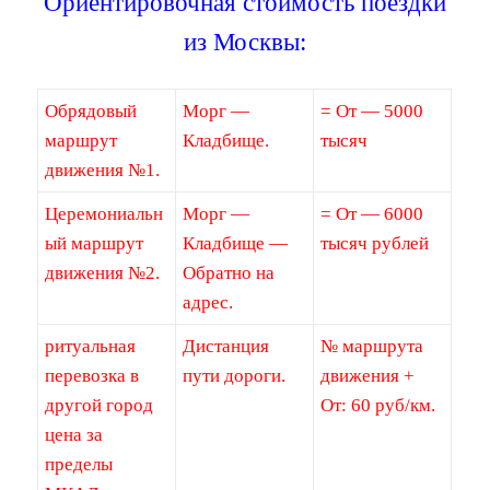
Ориентировочная стоимость поездки
из Москвы:
Обрядовый
Морг —
= От — 5000
маршрут
Кладбище.
тысяч
движения №1.
Церемониальн
Морг —
= От — 6000
ый маршрут
Кладбище —
тысяч рублей
движения №2.
Обратно на
адрес.
ритуальная
Дистанция
№ маршрута
перевозка в
пути дороги.
движения +
другой город
От: 60 руб/км.
цена за
пределы