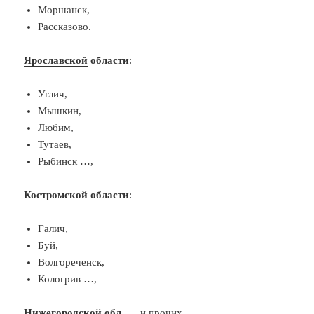
Моршанск,
Рассказово.
Ярославской
области
:
Углич,
Мышкин,
Любим,
Тутаев,
Рыбинск …,
Костромской области
:
Галич,
Буй,
Волгореченск,
Кологрив …,
Нижегородской
обл
…., и прочих.