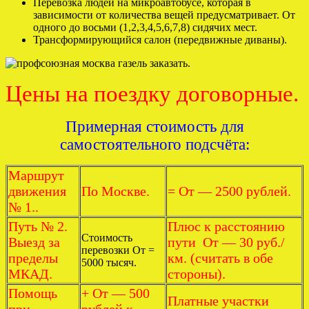
Перевозка людей на микроавтобусе, которая в
зависимости от количества вещей предусматривает. От
одного до восьми (1,2,3,4,5,6,7,8) сидячих мест.
Трансформирующийся салон (передвижные диваны).
Цены на поездку договорные.
Примерная стоимость для
самостоятельного подсчёта:
Маршрут
движения
По Москве.
= От — 2500 рублей.
№ 1..
Путь № 2.
Плюс к расстоянию
Стоимость
Выезд за
пути От — 30 руб./
перевозки От =
пределы
км. (считать в обе
5000 тысяч.
МКАД.
стороны).
Помощь
+ От — 500
Платные участки
при
рублей к