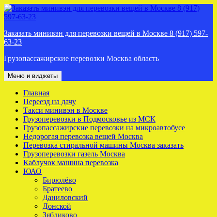
Перейти
к
содержимому
Заказать минивэн для перевозки вещей в Москве 8 (917) 597-
63-23
Грузопассажирские перевозки Москва область
Меню и виджеты
Главная
Переезд на дачу
Такси минивэн в Москве
Грузоперевозки в Подмосковье из МСК
Грузопассажирские перевозки на микроавтобусе
Недорогая перевозка вещей Москва
Перевозка стиральной машины Москва заказать
Грузоперевозки газель Москва
Каблучок машина перевозка
ЮАО
Бирюлёво
Братеево
Даниловский
Донской
Зябликово