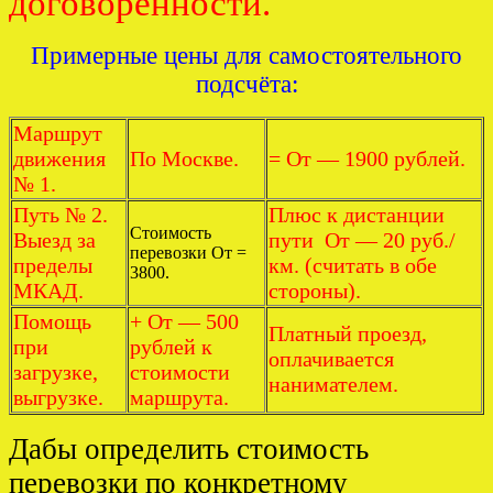
договорённости.
Примерные цены для самостоятельного
подсчёта:
Маршрут
движения
По Москве.
= От — 1900 рублей.
№ 1.
Путь № 2.
Плюс к дистанции
Стоимость
Выезд за
пути От — 20 руб./
перевозки От =
пределы
км. (считать в обе
3800.
МКАД.
стороны).
Помощь
+ От — 500
Платный проезд,
при
рублей к
оплачивается
загрузке,
стоимости
нанимателем.
выгрузке.
маршрута.
Дабы определить стоимость
перевозки по конкретному