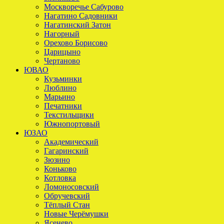
Москворечье Сабурово
Нагатино Садовники
Нагатинский Затон
Нагорный
Орехово Борисово
Царицыно
Чертаново
ЮВАО
Кузьминки
Люблино
Марьино
Печатники
Текстильщики
Южнопортовый
ЮЗАО
Академический
Гагаринский
Зюзино
Коньково
Котловка
Ломоносовский
Обручевский
Тёплый Стан
Новые Черёмушки
Ясенево