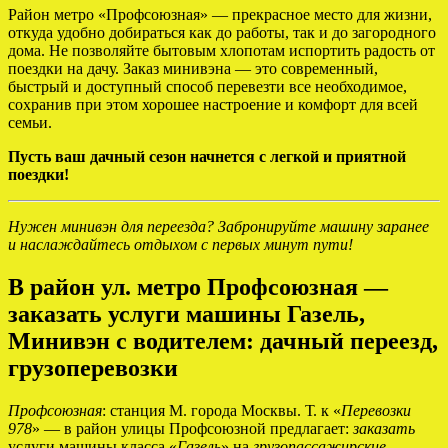
Район метро «Профсоюзная» — прекрасное место для жизни,
откуда удобно добираться как до работы, так и до загородного
дома. Не позволяйте бытовым хлопотам испортить радость от
поездки на дачу. Заказ минивэна — это современный,
быстрый и доступный способ перевезти все необходимое,
сохранив при этом хорошее настроение и комфорт для всей
семьи.
Пусть ваш дачный сезон начнется с легкой и приятной
поездки!
Нужен минивэн для переезда? Забронируйте машину заранее
и наслаждайтесь отдыхом с первых минут пути!
В район ул. метро Профсоюзная —
заказать услуги машины Газель,
Минивэн с водителем: дачный переезд,
грузоперевозки
Профсоюзная
: станция М. города Москвы. Т. к «
Перевозки
978
» — в район улицы Профсоюзной предлагает:
заказать
услуги машины класса «
Газель
» на
грузопассажирские