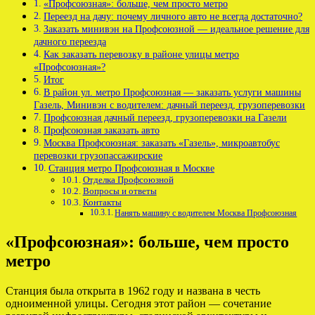
«Профсоюзная»: больше, чем просто метро
Переезд на дачу: почему личного авто не всегда достаточно?
Заказать минивэн на Профсоюзной — идеальное решение для
дачного переезда
Как заказать перевозку в районе улицы метро
«Профсоюзная»?
Итог
В район ул. метро Профсоюзная — заказать услуги машины
Газель, Минивэн с водителем: дачный переезд, грузоперевозки
Профсоюзная дачный переезд, грузоперевозки на Газели
Профсоюзная заказать авто
Москва Профсоюзная: заказать «Газель», микроавтобус
перевозки грузопассажирские
Станция метро Профсоюзная в Москве
Отделка Профсоюзной
Вопросы и ответы
Контакты
Нанять машину с водителем Москва Профсоюзная
«Профсоюзная»: больше, чем просто
метро
Станция была открыта в 1962 году и названа в честь
одноименной улицы. Сегодня этот район — сочетание