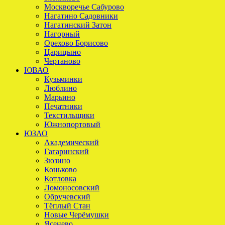
Москворечье Сабурово
Нагатино Садовники
Нагатинский Затон
Нагорный
Орехово Борисово
Царицыно
Чертаново
ЮВАО
Кузьминки
Люблино
Марьино
Печатники
Текстильщики
Южнопортовый
ЮЗАО
Академический
Гагаринский
Зюзино
Коньково
Котловка
Ломоносовский
Обручевский
Тёплый Стан
Новые Черёмушки
Ясенево