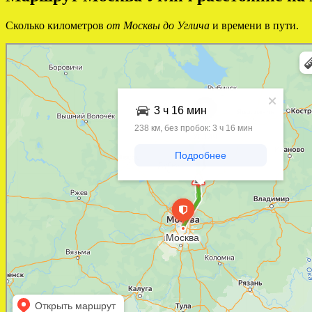
Сколько километров
от Москвы до Углича
и времени в пути.
Яндекс Карты
Яндекс Карты