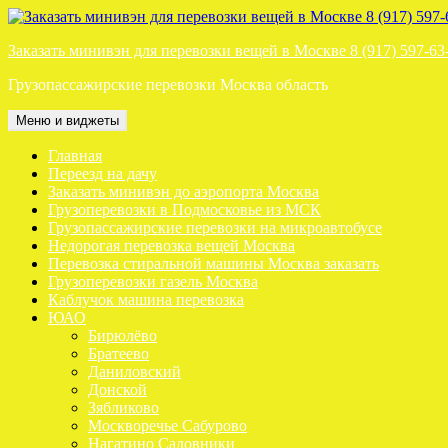
Перейти
к
Заказать минивэн для перевозки вещей в Москве 8 (917) 597-63
содержимому
Грузопассажирские перевозки Москва область
Меню и виджеты
Главная
Переезд на дачу
Заказать минивэн до аэропорта Москва
Грузоперевозки в Подмосковье из МСК
Грузопассажирские перевозки на микроавтобусе
Недорогая перевозка вещей Москва
Перевозка стиральной машины Москва заказать
Грузоперевозки газель Москва
Каблучок машина перевозка
ЮАО
Бирюлёво
Братеево
Даниловский
Донской
Зябликово
Москворечье Сабурово
Нагатино Садовники