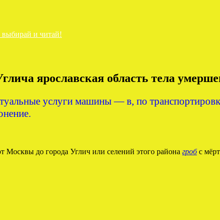
— выбирай и читай!
глича ярославская область тела умершег
туальные услуги машины — в, по транспортировке
онение.
от Москвы до города Углич или селений этого района
гроб
с мёрт