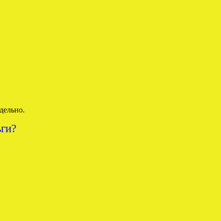
дельно.
ги?