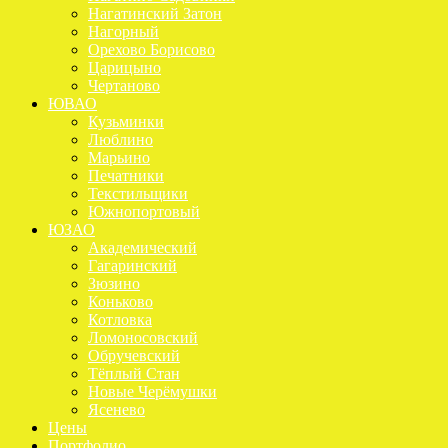
Нагатинский Затон
Нагорный
Орехово Борисово
Царицыно
Чертаново
ЮВАО
Кузьминки
Люблино
Марьино
Печатники
Текстильщики
Южнопортовый
ЮЗАО
Академический
Гагаринский
Зюзино
Коньково
Котловка
Ломоносовский
Обручевский
Тёплый Стан
Новые Черёмушки
Ясенево
Цены
Портфолио