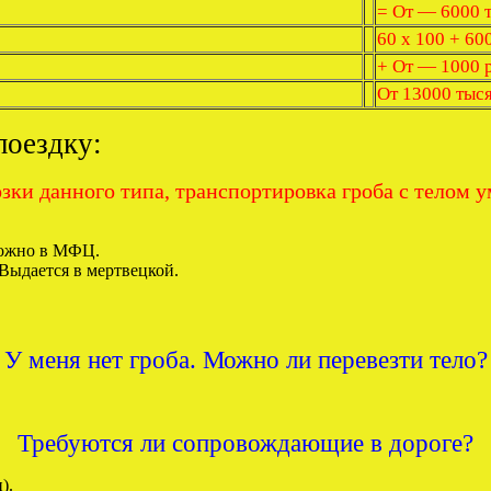
= От — 6000 т
60 x 100 + 60
+ От — 1000 
От 13000 тыся
поездку:
зки данного типа, транспортировка гроба с телом 
 можно в МФЦ.
 Выдается в мертвецкой.
У меня нет гроба. Можно ли перевезти тело?
Требуются ли сопровождающие в дороге?
).