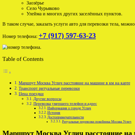
Заозёрье
Село Чурьяково
Улейма и многих других заселённых пунктов.
В таком случае, заказать услуги авто для перевозки тела, можн
+7 (917) 597-63-23
Номер телефона:
Table of Contents
Маршрут Москва Углич расстояние на машине в км на карте
Транспорт ритуальные перевозки
Цена поездки
Другие вопросы
Перевозка умершего телефон и адрес
Информация о городе Углич
История
Достопримечательности
Ритуальные перевозки покойника Москва Углич
Маршрут Москва Углич расстояние на 