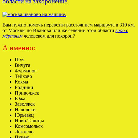
области на захоронение.
Вам нужно помочь перевезти расстоянием маршрута в 310 км.
от Москвы до Иванова или же селений этой области
гроб с
мёртвым
человеком для похорон?
А именно:
Шуя
Вичуга
Фурманов
Тейково
Кохма
Родники
Приволжск
Южа
Заволжск
Наволоки
Юрьевец
Ново-Талицы
Комсомольск
Лежнево
Пучеж