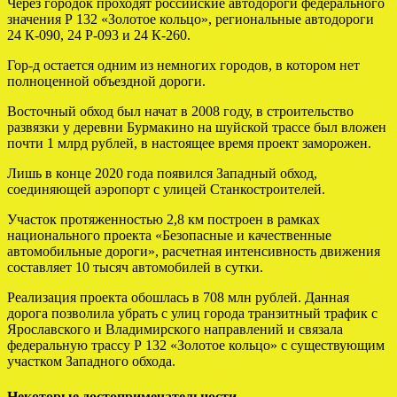
Через городок проходят российские автодороги федерального
значения Р 132 «Золотое кольцо», региональные автодороги
24 К-090, 24 Р-093 и 24 К-260.
Гор-д остается одним из немногих городов, в котором нет
полноценной объездной дороги.
Восточный обход был начат в 2008 году, в строительство
развязки у деревни Бурмакино на шуйской трассе был вложен
почти 1 млрд рублей, в настоящее время проект заморожен.
Лишь в конце 2020 года появился Западный обход,
соединяющей аэропорт с улицей Станкостроителей.
Участок протяженностью 2,8 км построен в рамках
национального проекта «Безопасные и качественные
автомобильные дороги», расчетная интенсивность движения
составляет 10 тысяч автомобилей в сутки.
Реализация проекта обошлась в 708 млн рублей. Данная
дорога позволила убрать с улиц города транзитный трафик с
Ярославского и Владимирского направлений и связала
федеральную трассу Р 132 «Золотое кольцо» с существующим
участком Западного обхода.
Некоторые достопримечательности