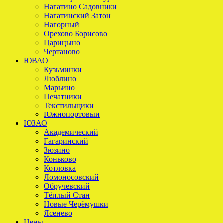
Нагатино Садовники
Нагатинский Затон
Нагорный
Орехово Борисово
Царицыно
Чертаново
ЮВАО
Кузьминки
Люблино
Марьино
Печатники
Текстильщики
Южнопортовый
ЮЗАО
Академический
Гагаринский
Зюзино
Коньково
Котловка
Ломоносовский
Обручевский
Тёплый Стан
Новые Черёмушки
Ясенево
Цены