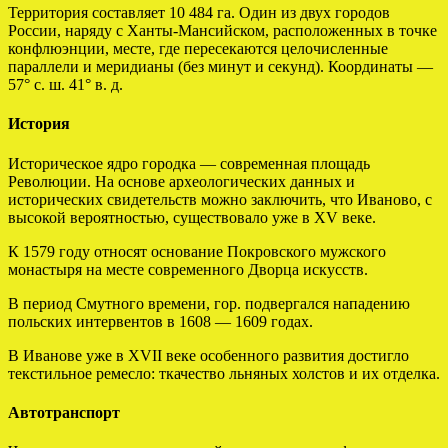
Территория составляет 10 484 га. Один из двух городов
России, наряду с Ханты-Мансийском, расположенных в точке
конфлюэнции, месте, где пересекаются целочисленные
параллели и меридианы (без минут и секунд). Координаты —
57° с. ш. 41° в. д.
История
Историческое ядро городка — современная площадь
Революции. На основе археологических данных и
исторических свидетельств можно заключить, что Иваново, с
высокой вероятностью, существовало уже в XV веке.
К 1579 году относят основание Покровского мужского
монастыря на месте современного Дворца искусств.
В период Смутного времени, гор. подвергался нападению
польских интервентов в 1608 — 1609 годах.
В Иванове уже в XVII веке особенного развития достигло
текстильное ремесло: ткачество льняных холстов и их отделка.
Автотранспорт