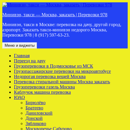
Перейти
к
Минивэн, такси — Москва, заказать | Перевозки 978
содержимому
Минивэн, такси в Москве: перевозка на дачу, другой город,
аэропорт. Заказать такси-минивэн недорого Москва,
Перевозки 978 | 8 (917) 597-63-23.
Меню и виджеты
Главная
Переезд на дачу
Грузоперевозки в Подмосковье из МСК
Грузопассажирские перевозки на микроавтобусе
Недорогая перевозка вещей Москва
Перевозка стиральной машины Москва заказать
Грузоперевозки газель Москва
Каблучок машина перевозка
ЮАО
Бирюлёво
Братеево
Даниловский
Донской
Зябликово
Москворечье Сабурово