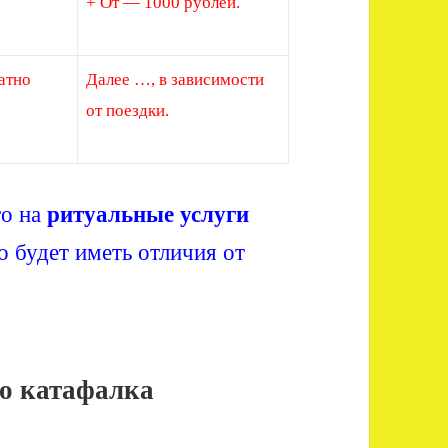
+ От — 1000 рублей.
атно
Далее …, в зависимости
от поездки.
то на
ритуальные услуги
о будет иметь отличия от
во катафалка