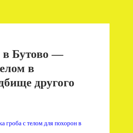
 в Бутово —
телом в
дбище другого
а гроба с телом для похорон в