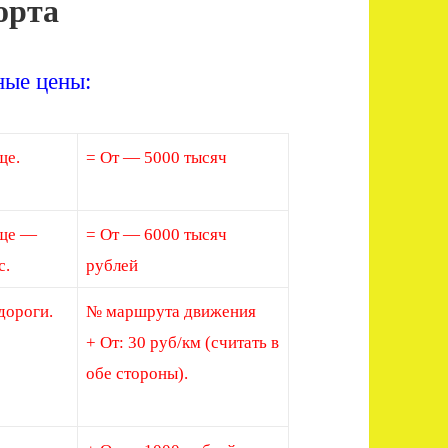
орта
ные цены:
ще.
= От — 5000 тысяч
ще —
= От — 6000 тысяч
с.
рублей
дороги.
№ маршрута движения
+ От: 30 руб/км (считать в
обе стороны).