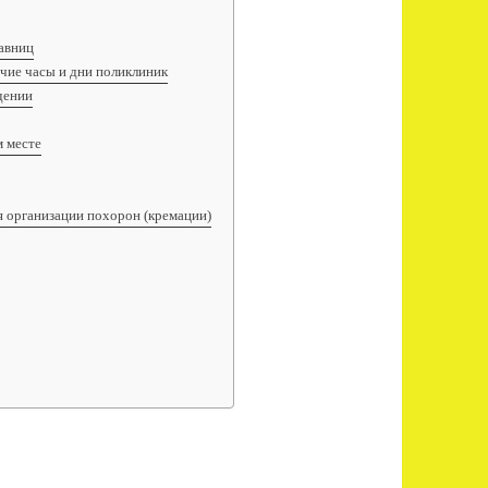
авниц
чие часы и дни поликлиник
дении
м месте
 организации похорон (кремации)