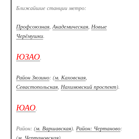
Ближайшие станции метро:
Профсоюзная
,
Академическая
,
Новые
Черёмушки
.
ЮЗАО
.
Район Зюзино
: (
м. Каховская
,
Севастопольская
,
Нахимовский проспект
).
ЮАО
.
Район: (
м. Варшавская
).
Район: Чертаново
:
(
м. Чертановская
).