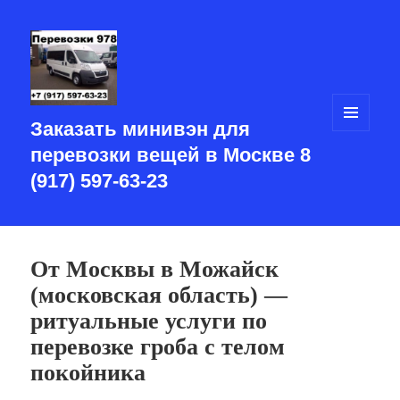
Заказать минивэн для
МЕНЮ
И
перевозки вещей в Москве 8
ВИДЖЕТЫ
(917) 597-63-23
От Москвы в Можайск
(московская область) —
ритуальные услуги по
перевозке гроба с телом
покойника