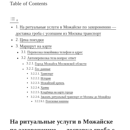
Table of Contents
На ритуальные услуги в Можайске по захоронению —
доставка гроба с усопшим из Москвы транспорт
Цена поездки
Маршрут на карте
Перевозка покойника телефон и адрес
Автоперевозка тела вопрос ответ
Город Можайск Московской области
Гео данные
Транспорт
История
Можайский кремль
Храмы
Кладбища на карте города
Заказать ритуальный транспорт от Москвы до Можайска
Поисковые машины
На ритуальные услуги в Можайске
по захоронению — доставка гроба с