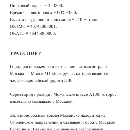
Почтовый индекс = 143200.
Время часового пояса = UTC+3:00.
Высота над уровнем воды моря = 210 метров.
ОКТМО = 46745000001.
ОКАТО = 46445000000.
ТРАНСПОРТ
Город расположен на ответвлении автомагистрали
Москва —
Минск
М1 «Беларусь», которая является
частью европейской дороги E 30.
Через город проходит Можайское
шоссе А100
, которое
изначально связывало с Москвой.
Железнодорожный вокзал Можайска находится на
Смоленском направлении и связывает город с Москвой,
Гагарином, Вязьмой и
Смоленском
регулярными