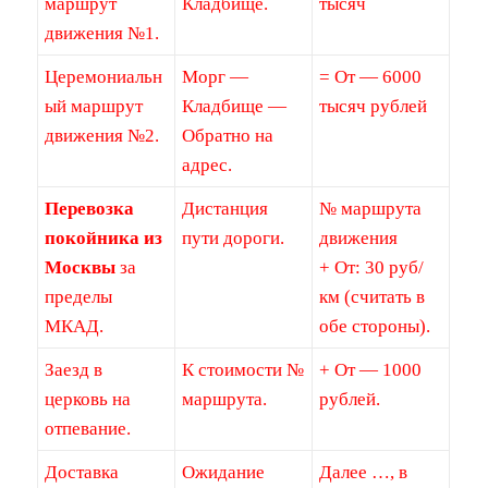
маршрут
Кладбище.
тысяч
движения №1.
Церемониальн
Морг —
= От — 6000
ый маршрут
Кладбище —
тысяч рублей
движения №2.
Обратно на
адрес.
Перевозка
Дистанция
№ маршрута
покойника из
пути дороги.
движения
Москвы
за
+ От: 30 руб/
пределы
км (считать в
МКАД.
обе стороны).
Заезд в
К стоимости №
+ От — 1000
церковь на
маршрута.
рублей.
отпевание.
Доставка
Ожидание
Далее …, в