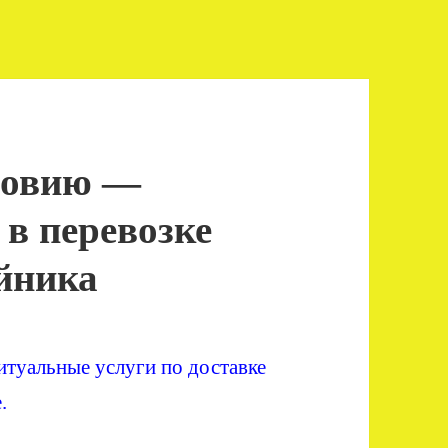
довию —
 в перевозке
ойника
туальные услуги по доставке
.