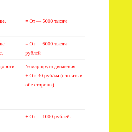
ще.
= От — 5000 тысяч
ще —
= От — 6000 тысяч
с.
рублей
дороги.
№ маршрута движения
+ От: 30 руб/км (считать в
обе стороны).
+ От — 1000 рублей.