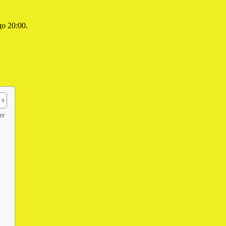
о 20:00.
рт