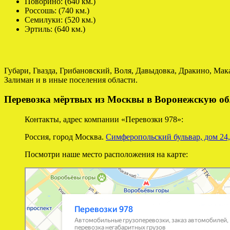
Поворино: (640 км.)
Россошь: (740 км.)
Семилуки: (520 км.)
Эртиль: (640 км.)
Губари, Гвазда, Грибановский, Воля, Давыдовка, Дракино, Ма
Залиман и в иные поселения области.
Перевозка мёртвых из Москвы в Воронежскую об
Контакты, адрес компании «Перевозки 978»:
Россия, город Москва.
Симферопольский бульвар, дом 24,
Посмотри наше место расположения на карте:
Перевозки 978
Перевозка негабаритных грузов в Москве
Автомобильные грузоперевозки в Москве