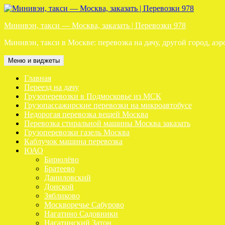
Перейти
к
Минивэн, такси — Москва, заказать | Перевозки 978
содержимому
Минивэн, такси в Москве: перевозка на дачу, другой город, аэр
Меню и виджеты
Главная
Переезд на дачу
Грузоперевозки в Подмосковье из МСК
Грузопассажирские перевозки на микроавтобусе
Недорогая перевозка вещей Москва
Перевозка стиральной машины Москва заказать
Грузоперевозки газель Москва
Каблучок машина перевозка
ЮАО
Бирюлёво
Братеево
Даниловский
Донской
Зябликово
Москворечье Сабурово
Нагатино Садовники
Нагатинский Затон