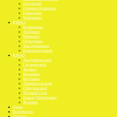
Нагорный
Орехово Борисово
Царицыно
Чертаново
ЮВАО
Кузьминки
Люблино
Марьино
Печатники
Текстильщики
Южнопортовый
ЮЗАО
Академический
Гагаринский
Зюзино
Коньково
Котловка
Ломоносовский
Обручевский
Тёплый Стан
Новые Черёмушки
Ясенево
Цены
Портфолио
Отзывы