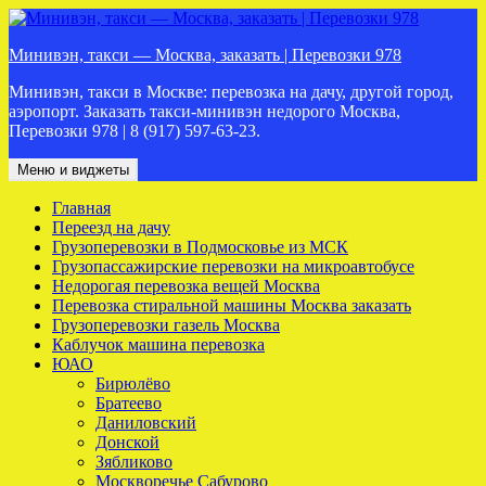
Перейти
к
Минивэн, такси — Москва, заказать | Перевозки 978
содержимому
Минивэн, такси в Москве: перевозка на дачу, другой город,
аэропорт. Заказать такси-минивэн недорого Москва,
Перевозки 978 | 8 (917) 597-63-23.
Меню и виджеты
Главная
Переезд на дачу
Грузоперевозки в Подмосковье из МСК
Грузопассажирские перевозки на микроавтобусе
Недорогая перевозка вещей Москва
Перевозка стиральной машины Москва заказать
Грузоперевозки газель Москва
Каблучок машина перевозка
ЮАО
Бирюлёво
Братеево
Даниловский
Донской
Зябликово
Москворечье Сабурово