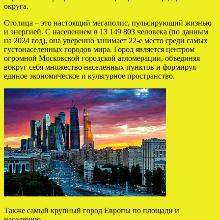
округа.
Столица – это настоящий мегаполис, пульсирующий жизнью
и энергией. С населением в 13 149 803 человека (по данным
на 2024 год), она уверенно занимает 22-е место среди самых
густонаселенных городов мира. Город является центром
огромной Московской городской агломерации, объединяя
вокруг себя множество населенных пунктов и формируя
единое экономическое и культурное пространство.
Также самый крупный город Европы по площади и
населению.