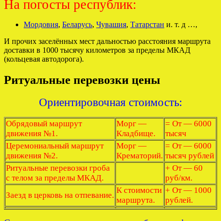
На погосты республик:
Мордовия
,
Беларусь
,
Чувашия
,
Татарстан
и. т. д …,
И прочих заселённых мест дальностью расстояния маршрута
доставки в 1000 тысячу километров за пределы МКАД
(кольцевая автодорога).
Ритуальные перевозки цены
Ориентировочная стоимость:
Обрядовый маршрут
Морг —
= От — 6000
движения №1.
Кладбище.
тысяч
Церемониальный маршрут
Морг —
= От — 6000
движения №2.
Крематорий.
тысяч рублей
Ритуальные перевозки гроба
+ От — 60
с телом за пределы МКАД.
руб/км.
К стоимости
+ От — 1000
Заезд в церковь на отпевание.
маршрута.
рублей.