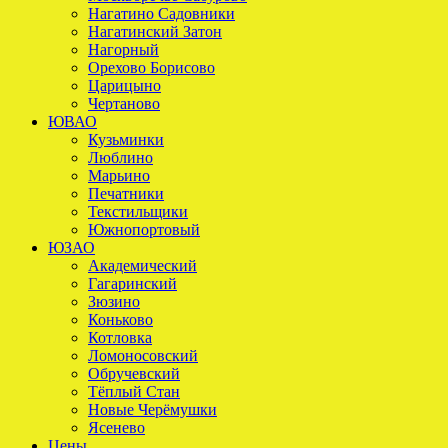
Нагатино Садовники
Нагатинский Затон
Нагорный
Орехово Борисово
Царицыно
Чертаново
ЮВАО
Кузьминки
Люблино
Марьино
Печатники
Текстильщики
Южнопортовый
ЮЗАО
Академический
Гагаринский
Зюзино
Коньково
Котловка
Ломоносовский
Обручевский
Тёплый Стан
Новые Черёмушки
Ясенево
Цены