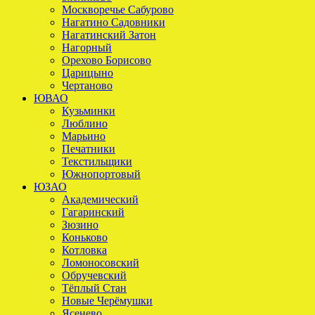
Москворечье Сабурово
Нагатино Садовники
Нагатинский Затон
Нагорный
Орехово Борисово
Царицыно
Чертаново
ЮВАО
Кузьминки
Люблино
Марьино
Печатники
Текстильщики
Южнопортовый
ЮЗАО
Академический
Гагаринский
Зюзино
Коньково
Котловка
Ломоносовский
Обручевский
Тёплый Стан
Новые Черёмушки
Ясенево