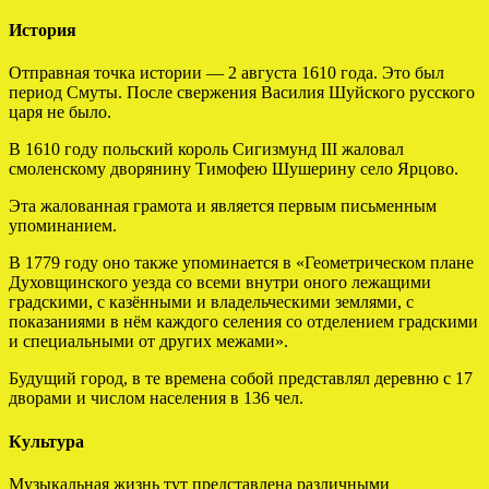
История
Отправная точка истории — 2 августа 1610 года. Это был
период Смуты. После свержения Василия Шуйского русского
царя не было.
В 1610 году польский король Сигизмунд III жаловал
смоленскому дворянину Тимофею Шушерину село Ярцово.
Эта жалованная грамота и является первым письменным
упоминанием.
В 1779 году оно также упоминается в «Геометрическом плане
Духовщинского уезда со всеми внутри оного лежащими
градскими, с казёнными и владельческими землями, с
показаниями в нём каждого селения со отделением градскими
и специальными от других межами».
Будущий город, в те времена собой представлял деревню с 17
дворами и числом населения в 136 чел.
Культура
Музыкальная жизнь тут представлена различными