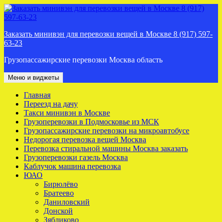
Перейти
к
содержимому
Заказать минивэн для перевозки вещей в Москве 8 (917) 597-
63-23
Грузопассажирские перевозки Москва область
Меню и виджеты
Главная
Переезд на дачу
Такси минивэн в Москве
Грузоперевозки в Подмосковье из МСК
Грузопассажирские перевозки на микроавтобусе
Недорогая перевозка вещей Москва
Перевозка стиральной машины Москва заказать
Грузоперевозки газель Москва
Каблучок машина перевозка
ЮАО
Бирюлёво
Братеево
Даниловский
Донской
Зябликово