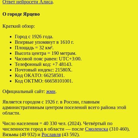
Ответ нейросети Алиса
.
О городе Ярцево
Краткий обзор:
Город с 1926 года.
Впервые упомянут в 1610 г.
Площадь = 32 км².
Высота центра = 190 метрам.
Часовой пояс равен: UTC+3:00.
Телефонный код: +7 48143.
Почтовый индекс: 21580X.
Код ОКАТО: 66258501.
Код ОКТМО: 66658101001.
Официальный сайт:
жми
.
Является городом с 1926 г. в России, главным
административным центром поселений всего района этой
области.
Число населения = 40 330 чел. (2024). Четвёртый по
численности город в области — после
Смоленска
(310 460),
Вязьмы (49 932) и
Рославля
(43 592).