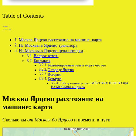
Table of Contents
Москва Ярцево расстояние на машине: карта
Из Москвы в Ярцево транспорт
Из Москвы в Ярцево цена поездки
Вопрос-ответ:
Контакты
Бальзамирование тела в морге что это
О городе Ярцево
История
Культура
Ритуальные услуги МЁРТВЫХ ПЕРЕВОЗКА
ИЗ МОСКВЫ в Ярцево
Москва Ярцево расстояние на
машине: карта
Сколько км
от Москвы до Ярцево
и времени в пути.
Яндекс Карты
Яндекс Карты