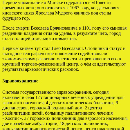
Первое упоминание о Минске содержится в «Повести
временных лет»; оно относится к 1067 году, когда сыновья
киевского князя Ярослава Мудрого явились под стены
будущего гор.
После смерти Всеслава Брячиславича в 1101 году его сыновья
разделили владения отца на уделы, в результате чего, город
стал столицей отдельного княжества.
Первым князем тут стал Глеб Всеславич. Столичный статус и
выгодное географическое положение содействовали
экономическому развитию местности и превращению его в
крупный торгово-ремесленный центр, о чём свидетельствуют
результаты археологических раскопок.
Здравоохранение
Система государственного здравоохранения, сегодня
включает в себя 12 стационарных лечебных учреждений для
взрослого населения, 4 детских клинических больницы, 9
диспансеров, городской родильный дом, 2 центра
реабилитации детей, больницу паллиативного лечения
«Хоспис», 37 городских поликлиник для взрослого населения,
две врачебные амбулатории, 18 детских поликлиник,
консультативно-диагностический центр, центр пластической