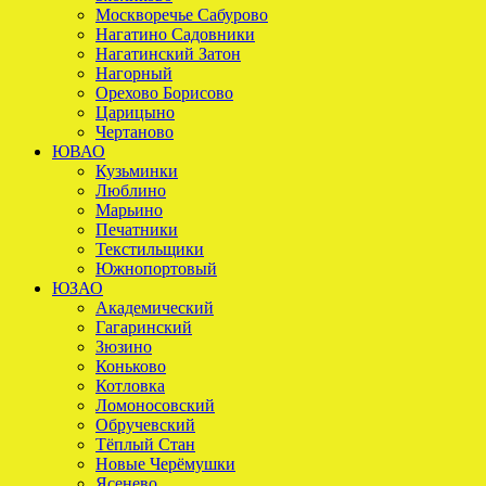
Москворечье Сабурово
Нагатино Садовники
Нагатинский Затон
Нагорный
Орехово Борисово
Царицыно
Чертаново
ЮВАО
Кузьминки
Люблино
Марьино
Печатники
Текстильщики
Южнопортовый
ЮЗАО
Академический
Гагаринский
Зюзино
Коньково
Котловка
Ломоносовский
Обручевский
Тёплый Стан
Новые Черёмушки
Ясенево