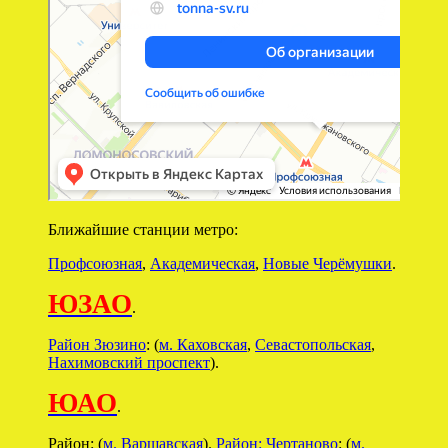
Ближайшие станции метро:
Профсоюзная
,
Академическая
,
Новые Черёмушки
.
ЮЗАО
.
Район Зюзино
: (
м. Каховская
,
Севастопольская
,
Нахимовский проспект
).
ЮАО
.
Район: (
м. Варшавская
).
Район: Чертаново
: (
м.