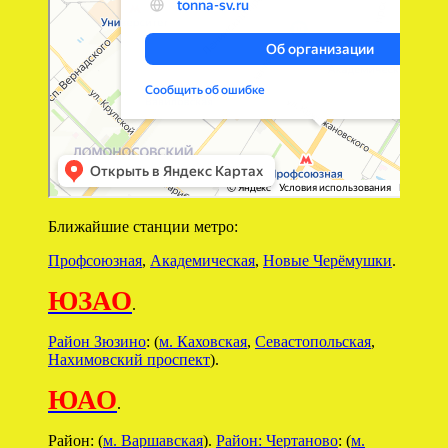
Ближайшие станции метро:
Профсоюзная
,
Академическая
,
Новые Черёмушки
.
ЮЗАО
.
Район Зюзино
: (
м. Каховская
,
Севастопольская
,
Нахимовский проспект
).
ЮАО
.
Район: (
м. Варшавская
).
Район: Чертаново
: (
м.