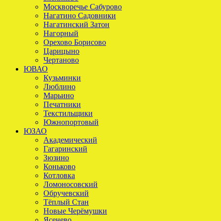
Москворечье Сабурово
Нагатино Садовники
Нагатинский Затон
Нагорный
Орехово Борисово
Царицыно
Чертаново
ЮВАО
Кузьминки
Люблино
Марьино
Печатники
Текстильщики
Южнопортовый
ЮЗАО
Академический
Гагаринский
Зюзино
Коньково
Котловка
Ломоносовский
Обручевский
Тёплый Стан
Новые Черёмушки
Ясенево