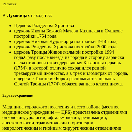
Религия
В
Луховицах
находятся:
Церковь Рождества Христова
церковь Иконы Божией Матери Казанская в Сýшкове
постройки 1754 года,
церковь Николая Чудотворца постройки 1914 года,
церковь Рождества Христова постройки 2000 года,
церковь Троицы Живоначальной постройки 1994
года.Сразу после выезда из города в сторону Зарайска
слева от дороги стоит деревянная Казанская церковь
(1754), в которой отлично сохранился резной
трёхъярусный иконостас, а в трёх километрах от города,
в деревне Троицкие Борки располагается церковь
Святой Троицы (1774), образец раннего классицизма.
Здравоохранение
Медицина городского поселения и всего района (местное
медицинское учреждение — ЦРБ) представлена отделениями
онкологии, урологии, офтальмологии, реанимации,
анестезиологии, травматологии и ортопедии,
неврологическим и гнойным хирургическим отделениями.