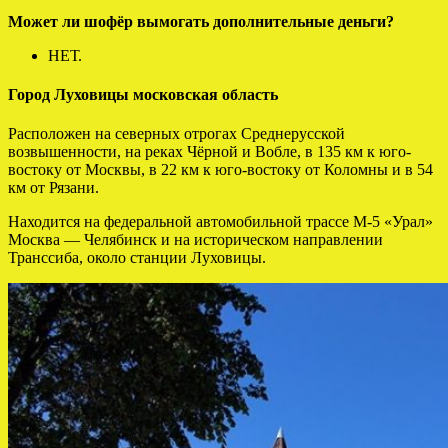
Может ли шофёр вымогать дополнительные деньги?
НЕТ.
Город Луховицы московская область
Расположен на северных отрогах Среднерусской
возвышенности, на реках Чёрной и Вобле, в 135 км к юго-
востоку от Москвы, в 22 км к юго-востоку от Коломны и в 54
км от Рязани.
Находится на федеральной автомобильной трассе М-5 «Урал»
Москва — Челябинск и на историческом направлении
Транссиба, около станции Луховицы.