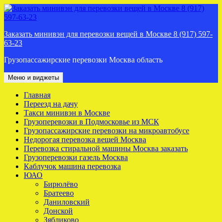
Перейти
к
содержимому
Заказать минивэн для перевозки вещей в Москве 8 (917) 597-
63-23
Грузопассажирские перевозки Москва область
Меню и виджеты
Главная
Переезд на дачу
Такси минивэн в Москве
Грузоперевозки в Подмосковье из МСК
Грузопассажирские перевозки на микроавтобусе
Недорогая перевозка вещей Москва
Перевозка стиральной машины Москва заказать
Грузоперевозки газель Москва
Каблучок машина перевозка
ЮАО
Бирюлёво
Братеево
Даниловский
Донской
Зябликово