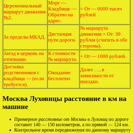
Морг —
Церемониальный
Кладбище —
= От — 6000 тысяч
маршрут движения
Обратно на
рублей
№2.
адрес.
№ маршрута
Дистанция
движения + От: 30
За пределы МКАД.
пути дороги.
руб/км (считать в обе
стороны).
Заезд в церковь на
К стоимости
+ От — 1000 рублей.
отпевание.
№ маршрута.
Доставка
Далее …, в
родственников с
Ожидание
зависимости от
кладбища — (если
бесплатно
поездки.
требуется).
Москва Луховицы расстояние в км на
машине
Примерное
расстояние от Москвы в Луховиц
по дороге
составит 140 — 150 километров, а по прямой — 124 км.
Контрольное время передвижения по данному маршруту