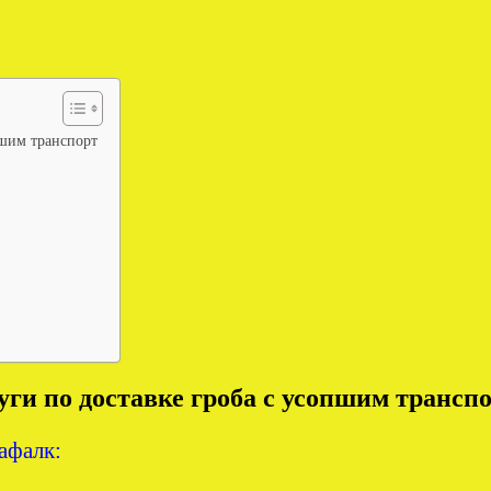
пшим транспорт
ги по доставке гроба с усопшим трансп
афалк: