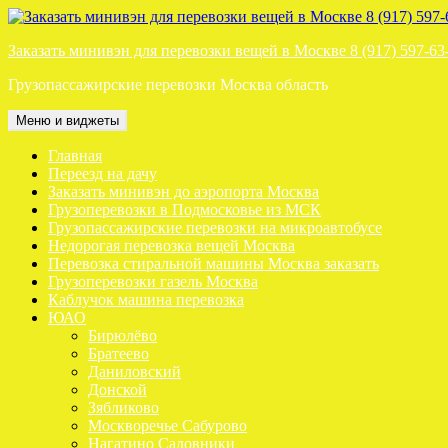
Перейти
к
Заказать минивэн для перевозки вещей в Москве 8 (917) 597-63
содержимому
Грузопассажирские перевозки Москва область
Меню и виджеты
Главная
Переезд на дачу
Заказать минивэн до аэропорта Москва
Грузоперевозки в Подмосковье из МСК
Грузопассажирские перевозки на микроавтобусе
Недорогая перевозка вещей Москва
Перевозка стиральной машины Москва заказать
Грузоперевозки газель Москва
Каблучок машина перевозка
ЮАО
Бирюлёво
Братеево
Даниловский
Донской
Зябликово
Москворечье Сабурово
Нагатино Садовники