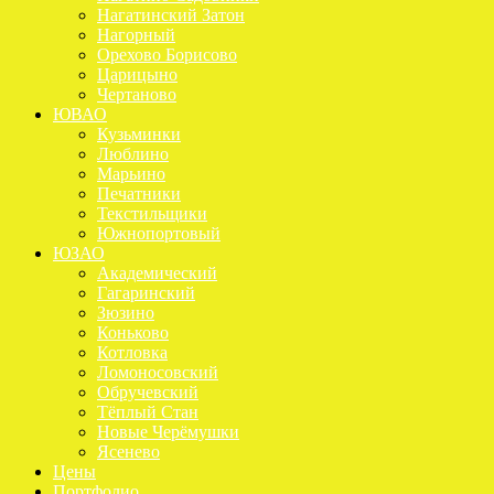
Нагатинский Затон
Нагорный
Орехово Борисово
Царицыно
Чертаново
ЮВАО
Кузьминки
Люблино
Марьино
Печатники
Текстильщики
Южнопортовый
ЮЗАО
Академический
Гагаринский
Зюзино
Коньково
Котловка
Ломоносовский
Обручевский
Тёплый Стан
Новые Черёмушки
Ясенево
Цены
Портфолио