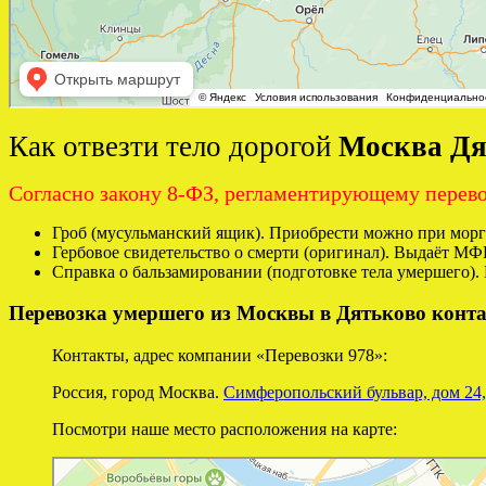
Как отвезти тело дорогой
Москва Дя
Согласно закону 8-ФЗ, регламентирующему перево
Гроб (мусульманский ящик). Приобрести можно при морг
Гербовое свидетельство о смерти (оригинал). Выдаёт МФ
Справка о бальзамировании (подготовке тела умершего). 
Перевозка умершего из Москвы в Дятьково конт
Контакты, адрес компании «Перевозки 978»:
Россия, город Москва.
Симферопольский бульвар, дом 24,
Посмотри наше место расположения на карте:
Перевозки 978
Перевозка негабаритных грузов в Москве