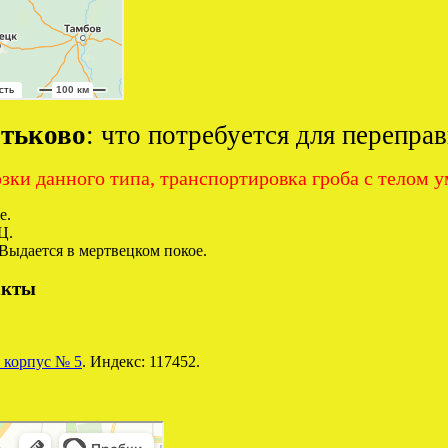
тьково
: что потребуется для переправ
зки данного типа, транспортировка гроба с телом 
е.
Ц.
Выдается в мертвецком покое.
акты
 корпус № 5
. Индекс: 117452.